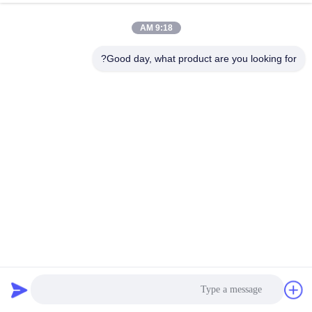
9:18 AM
مراقبة
الجودة
Good day, what product are you looking for?
اتصل
بنا
إرسال
أخبار
اطلب
اقتباس
حجم مخصص 500gsm كيس فلتر البوليستر لجمع غبار الاسمنت
كيس فلتر بوليستر
2023-10-26
خريطة
الموقع