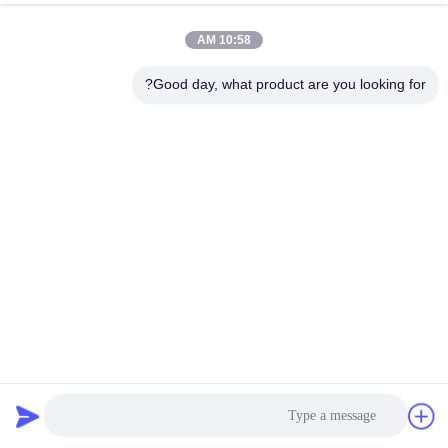
10:58 AM
مراقبة
الجودة
Good day, what product are you looking for?
اتصل
بنا
أخبار
اطلب
اقتباس
1.8 - 2.8mm سمك أكياس المرشحات الألياف الزجاجية لجمع
الغبار الصناعي
كيس فلتر من ألياف الزجاج
2023-11-02
خريطة
الموقع