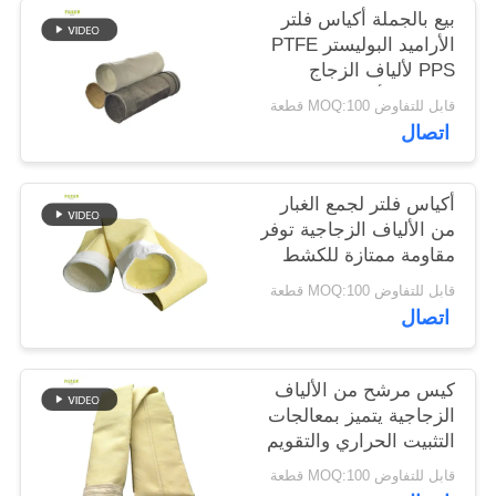
بيع بالجملة أكياس فلتر
الأراميد البوليستر PTFE
سياسة
PPS لألياف الزجاج
الخصوصية
لمصانع الأسمنت
قابل للتفاوض MOQ:100 قطعة
اتصال
أكياس فلتر لجمع الغبار
من الألياف الزجاجية توفر
مقاومة ممتازة للكشط
في درجات الحرارة
قابل للتفاوض MOQ:100 قطعة
العالية والتعرض
اتصال
للكيماويات
كيس مرشح من الألياف
الزجاجية يتميز بمعالجات
التثبيت الحراري والتقويم
لتحسين المتانة وترشيح
قابل للتفاوض MOQ:100 قطعة
الغبار