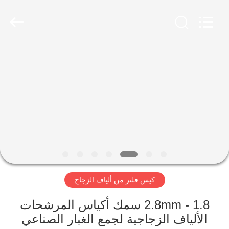
Anhui
Filter
Environmental
Technology
Co.,Ltd..
All
Rights
Reserved.
الصفحة
الرئيسية
منتجات
معلومات
عنا
كيس فلتر من ألياف الزجاج
جولة
في
1.8 - 2.8mm سمك أكياس المرشحات
الألياف الزجاجية لجمع الغبار الصناعي
المعمل