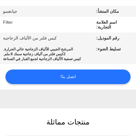
مكان المنشأ:
جيانغسو
مراقبة
اسم العلامة
Filter
الجودة
التجارية:
رقم الموديل:
كيس فلتر من الألياف الزجاجية
اتصل
تسليط الضوء:
,
المرشح الجيبي للألياف الزجاجية عالي الحرارة
بنا
,
2كيس فلتر من ألياف زجاجية سمك 8 ملم
كيس تصفية الألياف الزجاجية لجمع الغبار في الصناعة
أخبار
اتصل بنا!
اطلب
اقتباس
منتجات مماثلة
خريطة
الموقع