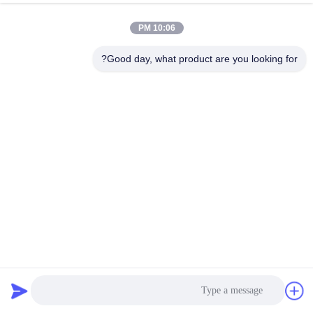
10:06 PM
مراقبة
الجودة
Good day, what product are you looking for?
اتصل
بنا
أخبار
اطلب
اقتباس
ارتفاع درجة الحرارة Ptfe البوليستر Pps Aramid P84 Pp كيس
مرشح جامع الغبار
حقيبة مرشح PTFE
2023-04-19
خريطة
الموقع