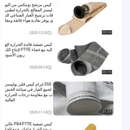
كيس مرشح نومكس من البو
ليستر المعالج بالحرارة لتطبي
قات ترشيح الغبار الصناعي الذ
ي يوفر نفاذية هواء فائقة ومقا
ومة عالية لدرجات الحرارة
أكياس تصفية جامع الغبار
00:24
2025-12-25
كيس تصفية فائدة الحرارة الع
الية مع غشاء PTFE لإنتاج الك
ربون الأسود
كيس فلتر من ألياف الزجاج
2025-09-19
00:16
550 غرام كيس فلتر بوليستر
لجمع الغبار في صناعة الخش
ب مع مقاومة درجات الحرارة
العالية
كيس فلتر بوليستر
01:09
2025-11-18
كيس تصفية P84 PTFE عالي
درجة الحرارة لفلتر جمع الغبا