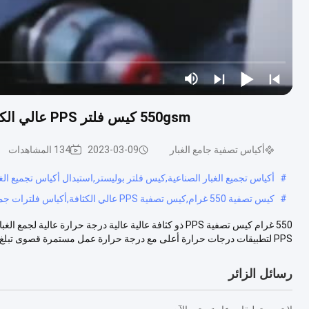
550gsm كيس فلتر PPS عالي الكثافة لمجمع الغبار في محطات توليد الكهرباء الصناعية
أكياس تصفية جامع الغبار
2023-03-09
134 المشاهدات
#
أكياس تجميع الغبار الصناعية,كيس فلتر بوليستر,استبدال أكياس تجميع الغب
#
كيس تصفية 550 غرام,كيس تصفية PPS عالي الكثافة,أكياس فلترات جمع الغبار PPS
550 غرام كيس تصفية PPS ذو كثافة عالية عالية درجة حرارة
PPS لتطبيقات درجات حرارة أعلى مع درجة حرارة عمل مستمرة قصوى تبلغ...
رسائل الزائر