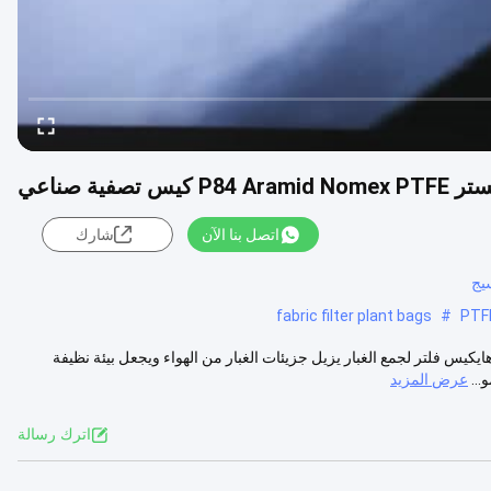
اتصل بنا الآن
شارك
يج
fabric filter plant bags
#
P84 Aramid Nomex: الوصف: مرشح أنوهايكيس فلتر لجمع الغبار يزيل جزيئات الغبار من الهواء ويجعل بيئة نظيفة
..
عرض المزيد
اترك رسالة