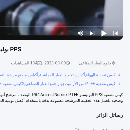
PPS بوليستر P84 Aramid Nomex PTFE كيس تصفية صناعي
جامع الغبار الصناعي
2023-03-09
134 المشاهدات
#
كيس تصفية الهواء,أكياس تجميع الغبار القماشية,أكياس مصنع مرشح النس
#
كيس تصفية PTFE من الأراميد,جهاز جمع الغبار الصناعي,2كيس تصفية PTFE
كيس تصفية PPS البوليستر  PTFE
وصحية للعمل.هذه الحقيبة المرشحة مصنوعة بدقة باستخدام أفضل نوعية المو.
رسائل الزائر