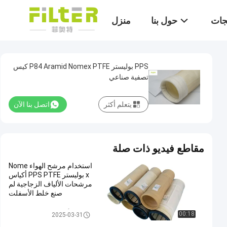
تجات
حول بنا
منزل
PPS بوليستر P84 Aramid Nomex PTFE كيس
تصفية صناعي
يتعلم أكثر
اتصل بنا الآن
مقاطع فيديو ذات صلة
استخدام مرشح الهواء Nome
x بوليستر PPS PTFE أكياس
مرشحات الألياف الزجاجية لم
صنع خلط الأسفلت
أكياس تصفية جامع الغبار
00:18
2025-03-31