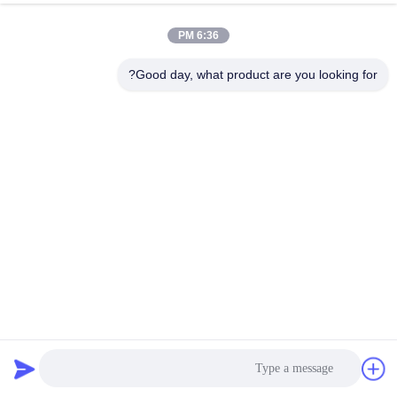
6:36 PM
مراقبة
الجودة
Good day, what product are you looking for?
اتصل
بنا
أخبار
اطلب
اقتباس
جهاز تنظيف الهواء الصناعي لـ FMQD
جامع الغبار الصناعي
2025-11-17
خريطة
الموقع