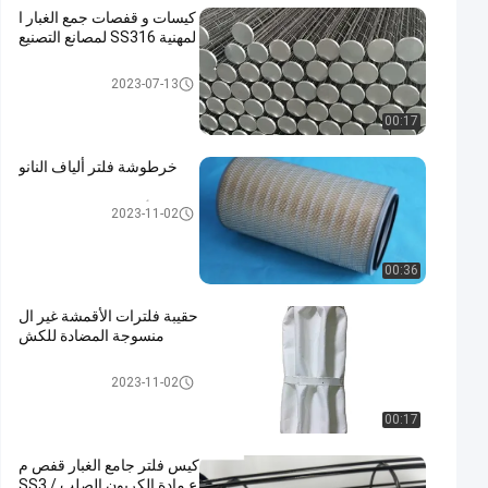
كيسات و قفصات جمع الغبار ا
لمهنية SS316 لمصانع التصنيع
كيس مرشح قفص
2023-07-13
00:17
خرطوشة فلتر ألياف النانو
أكياس تصفية جامع الغبار
2023-11-02
00:36
حقيبة فلترات الأقمشة غير ال
منسوجة المضادة للكش
كيس مرشح قفص
2023-11-02
00:17
كيس فلتر جامع الغبار قفص م
ع مادة الكربون الصلب / SS3