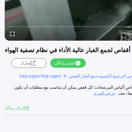
أقفاص لجمع الغبار عالية الأداء في نظام تصفية الهواء
اتصل بنا الآن
شارك
ص الترشيح الكيسية,جمع الغبار القفص
#
bag supporting cages
فاص أكياس المرشحات؛ كل قفص يمكن أن يتناسب مع متطلبات أن تكون
ا، مف...
عرض المزيد
اترك رسالة