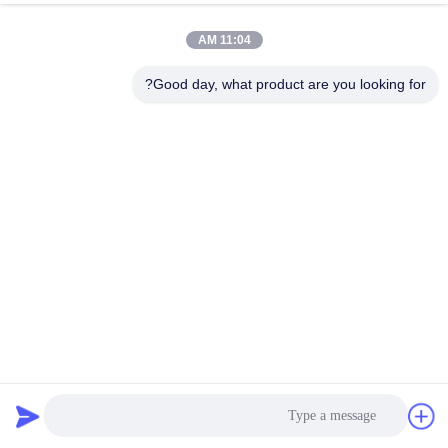
11:04 AM
مراقبة
الجودة
Good day, what product are you looking for?
اتصل
بنا
أخبار
اطلب
اقتباس
حقيبة فلتر بوليستر الصناعية غشاء PTFE لترشيح الهواء
كيس فلتر بوليستر
2024-11-21
خريطة
الموقع