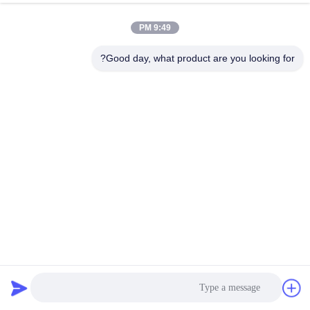
9:49 PM
مراقبة
الجودة
Good day, what product are you looking for?
اتصل
بنا
أخبار
اطلب
اقتباس
محطة توليد الكهرباء PPS كيس تصفية شيكر أكياس جمع الغبار
أكياس تصفية جامع الغبار
2025-03-21
خريطة
الموقع