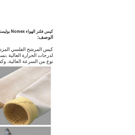
كيس فلتر الهواء Nomex بوليستر PPS PTFE P84 مواد الألياف الزجاجية
الوصف:
كيس المرشح الفلسي المزدوج 
لدرجات الحرارة العالية ،نسي
نوع من السرعة العالية، وكف