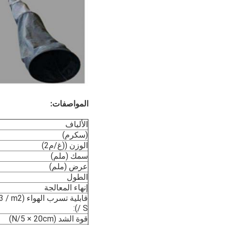
المواصفات:
الألياف
(سكرم)
الوزن ((غ/م2)
سمك (ملم)
عرض (ملم)
الطول
إنهاء المعالجة
قابلية تسرب الهواء 
/ S):
قوة الشد (N/5 × 20cm)