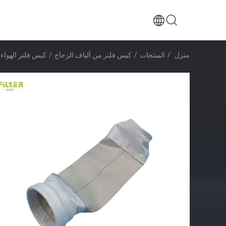
منزل
/
المنتجات
/
كيس فلتر من ألياف الزجاج
/
كيس فلتر الهواء Nomex بوليستر PPS PTFE P84 مواد الألياف الزجاجي