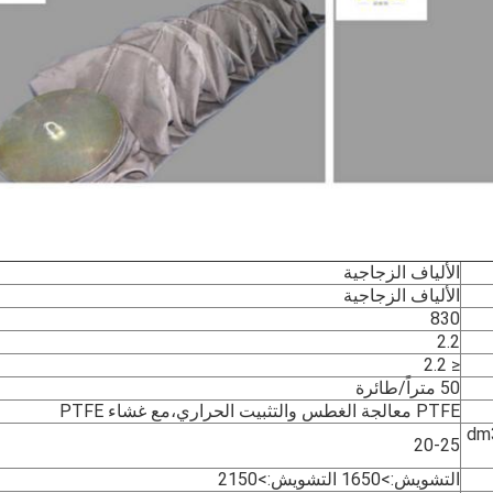
الألياف الزجاجية
الألياف الزجاجية
830
2.2
≤ 2.2
50 متراً/طائرة
PTFE معالجة الغطس والتثبيت الحراري،مع غشاء PTFE
(dm3 / m2
20-25
التشويش:>1650 التشويش:>2150