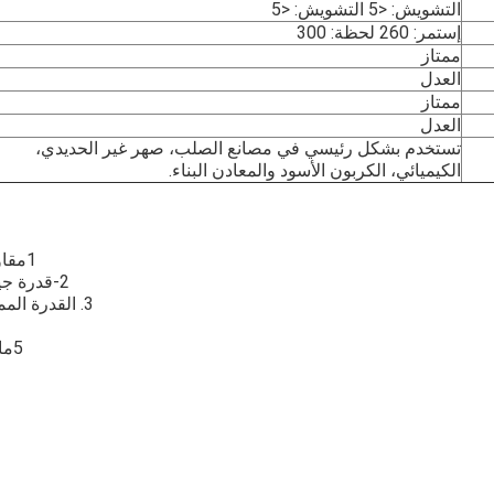
التشويش: <5 التشويش: <5
إستمر: 260 لحظة: 300
ممتاز
العدل
ممتاز
العدل
تستخدم بشكل رئيسي في مصانع الصلب، صهر غير الحديدي،
الكيميائي، الكربون الأسود والمعادن البناء.
1مقاومة لدرجات الحرارة العالية
2-قدرة جيدة ضد الحمض / ضد القلي.
3. القدرة الممتازة على مكافحة الهشاشة
5مادة خام جيدة، سعر تنافسي.