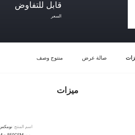
قابل للتفاوض
السعر
زات
صالة عرض
منتوج وصف
ميزات
اسم المنتج:
نومكس، PTFE، البوليستر، كيس فلتر الألي
وزن:
M ~ 850GSM