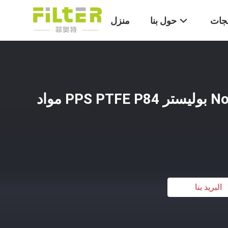
تجات
حول بنا
منزل
كيس فلتر الهواء Nomex بوليستر PPS PTFE P84 مواد
البريد بنا