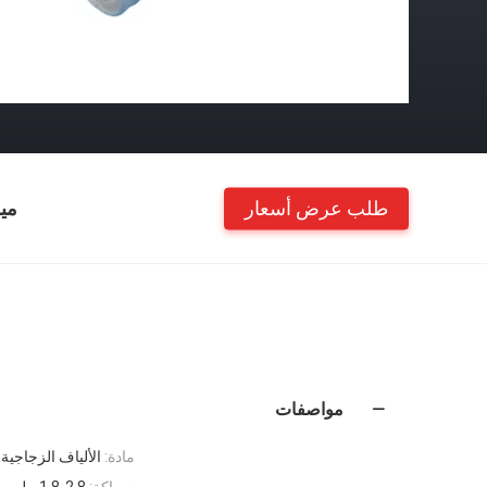
طلب عرض أسعار
مي
مواصفات
مادة:
الألياف الزجاجية
سماكة:
1.8-2.8 ملم