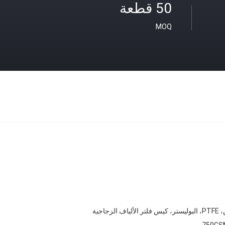
50 قطعة
MOQ
اف الزجاجية
750GS