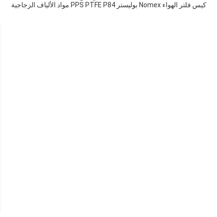
كيس فلتر الهواء Nomex بوليستر PPS PTFE P84 مواد الألياف الزجاجية