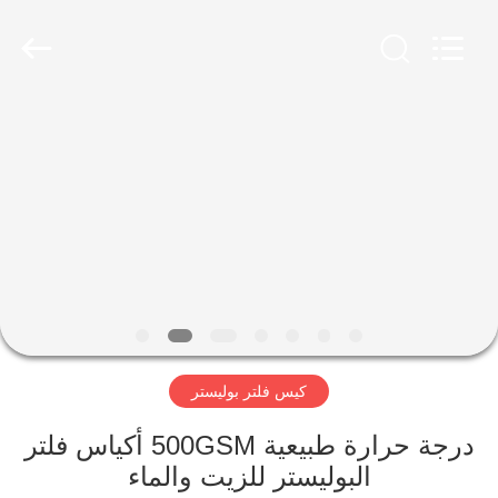
Anhui
Filter
Environmental
Technology
Co.,Ltd..
All
Rights
Reserved.
الصفحة
الرئيسية
منتجات
معلومات
عنا
كيس فلتر بوليستر
جولة
في
درجة حرارة طبيعية 500GSM أكياس فلتر
البوليستر للزيت والماء
المعمل