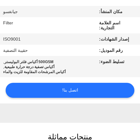
مكان المنشأ:
جيانغسو
مراقبة
اسم العلامة
Filter
الجودة
التجارية:
إصدار الشهادات:
ISO9001
اتصل
رقم الموديل:
حقيبة التصفية
بنا
تسليط الضوء:
,
500GSM أكياس فلتر البوليستر
,
أكياس تصفية درجة حرارة طبيعية
أكياس المرشحات المقاومة للزيت والماء
أخبار
اتصل بنا!
اطلب
اقتباس
خريطة
منتجات مماثلة
الموقع