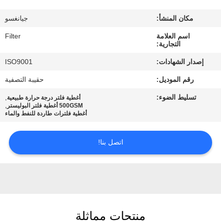
مكان المنشأ:
جيانغسو
مراقبة
اسم العلامة
Filter
الجودة
التجارية:
إصدار الشهادات:
ISO9001
اتصل
رقم الموديل:
حقيبة التصفية
بنا
تسليط الضوء:
,
أغطية فلتر درجة حرارة طبيعية
,
500GSM أغطية فلتر البوليستر
أغطية فلترات طاردة للنفط والماء
أخبار
اتصل بنا!
اطلب
اقتباس
خريطة
منتجات مماثلة
الموقع