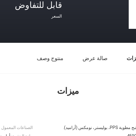
قابل للتفاوض
السعر
زات
صالة عرض
منتوج وصف
ميزات
وليستر، نومكس (أراميد).
الصناعات المعمول به
450
مادة الحقيبة:
أراميد،PPS،PTFE،بوليستر،ألياف ال