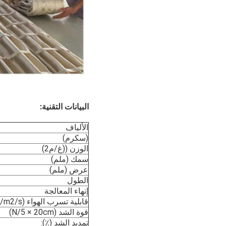
البيانات التقنية:
الألياف
(سكرم)
الوزن ((غ/م2)
سمك (ملم)
عرض (ملم)
الطول
إنهاء المعالجة
قابلية تسرب الهواء (L/m2/s):
قوة الشد (N/5 × 20cm)
تمديد الشد (٪):