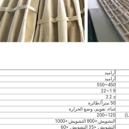
أراميد
أراميد
450~550
1.9~22
≤ 2.2
50 متراً/طائرة
غناء، تقويم، وضع الحرارة
120~200
التشويش:>800 التشويش:>1000
التشويش: <35 التشويش: <60