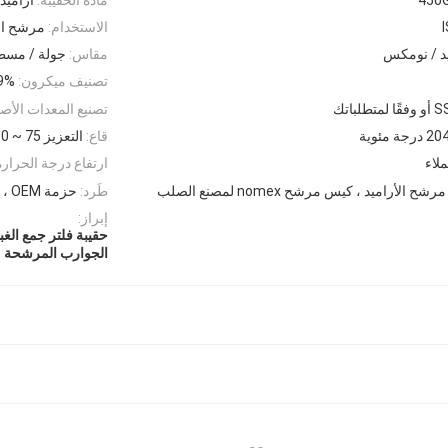
الاستخدام:
مرشح الغ
يد / نومكس
مقاس:
جولة / مسطحة / zed
تصنيف ميكرون:
9%
باتك
تصنيع المعدات الأصل
2 درجة مئوية
قاع:
التعزيز 75 ~ 100 مم
لاء
ارتفاع درجة الحرارة
 الأراميد ، كيس مرشح nomex لمصنع الصلب
طَرد:
حزمة OEM ، بوليباغ / كرتون / حسب الطلب
إبراز:
حقيبة فلتر جمع الغبار GSM
الجوارب المرشحة م