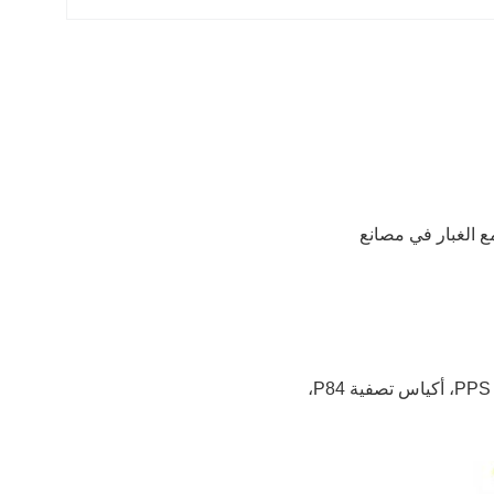
100٪ ، وهو الخيار الأفضل لجمع الغبار في مصانع
نحن مصنعون لأكياس تصفية الغبار، أكياس تصفية البوليستر، أكياس تصفية نومكس، أكياس تصفية PPS، أكياس تصفية P84،