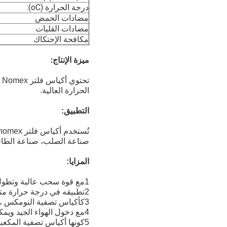
درجة الحرارة (oC):
مضادات الحمض
مضادات القليات
مكافحة الإحتكاك
ميزة الإنتاج:
ت
الحرارة العالية.
التطبيق:
تُستخدم أكياس فلتر nomex على نطاق واسع في صناعة الأسفلت وصناعة الاسمنت وصناعة الكيماويات والحديد
صناعة الصلب، صناعة الطاقة
المزايا:
1مع قوة سحب عالية وتطول سحب منخفض
2تطبيقه في درجة حرارة متواصلة 204 درجة مئوية ، يعمل بشكل جيد.
3كأكياس تصفية النومكس ، يتم استخدامه إلى حد كبير في مصانع الأسفلت.
4مع دخول الهواء الجيد ويمكن أيضا أن يتم تعديلها حسب طلب العملاء المحدد
5كونها أكياس تصفية المكعبات، يتم تثبيتها في المكعبات وذات تصفية عالية الكفاءة.