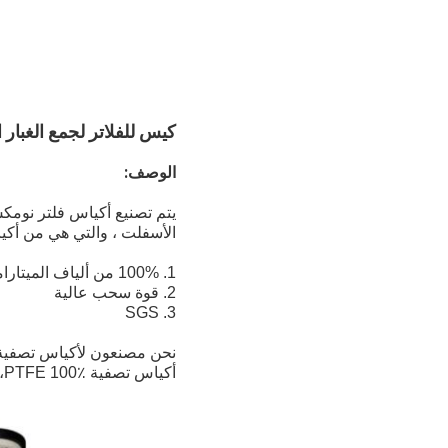
كيس للفلاتر لجمع الغبار
الوصف:
الأسفلت ، والتي هي من أكيا
1. 100% من ألياف الميتاراميد / النومكس
2. قوة سحب عالية
3. SGS
أكياس تصفية PTFE 100٪، إلخ.