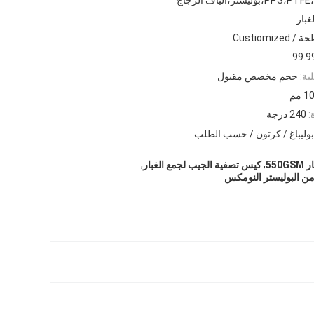
بار
Custiomi
99.9
ية:
حجم مخصص مقبول
:
240 درجة
,
,
550
كيس تصفية الجيب لجمع الغبار
ن البوليستر النومكس