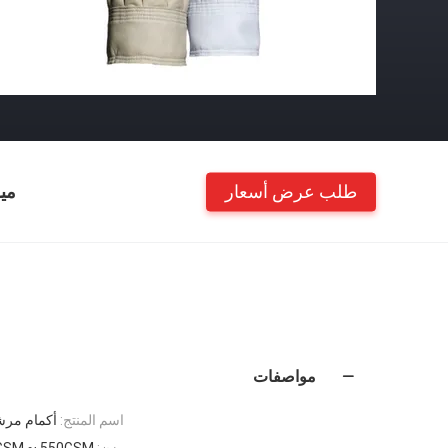
طلب عرض أسعار
مي
مواصفات
اسم المنتج:
أكمام مرشح مطوية PPS، ب
وزن:
GSM ~ 550GSM