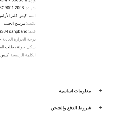
شهادة:
ISO9001:2008
اسم:
كيس فلتر الأرام
يكتب:
مرشح الجيب
قمة:
SS304 sanpband أو وفقًا لمتطل
درجة الحرارة العادية:
04
شكل:
جولة ، طلب العم
الكلمة الرئيسية:
كيس مرشح
معلومات اساسية
شروط الدفع والشحن