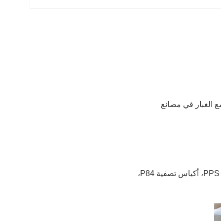
100٪ ، وهو الخيار الأفضل لجمع الغبار في مصانع
نحن مصنعون لأكياس تصفية الغبار، أكياس تصفية البوليستر، أكياس تصفية نومكس، أكياس تصفية PPS، أكياس تصفية P84،