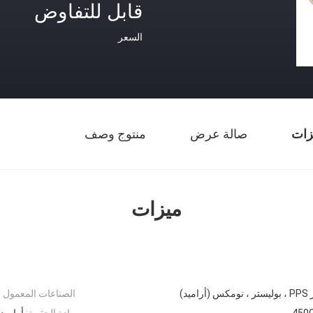
قابل للتفاوض
السعر
زات
صالة عرض
منتوج وصف
ميزات
ميد)
الصناعات المعمول به
450
مادة الحقيبة:
أراميد،PPS،PTFE،بوليستر،ألياف ال