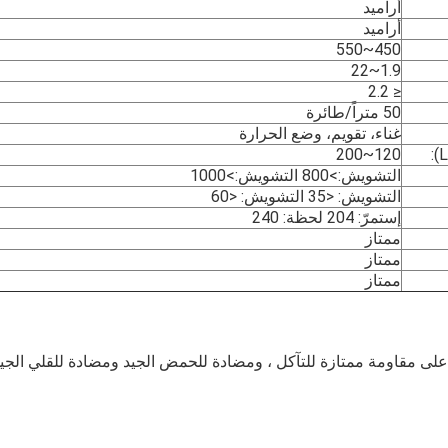
أراميد
أراميد
450~550
1.9~22
≤ 2.2
50 متراً/طائرة
غناء، تقويم، وضع الحرارة
120~200
التشويش:>800 التشويش:>1000
التشويش: <35 التشويش: <60
إستمرّ: 204 لحظة: 240
ممتاز
ممتاز
ممتاز
حتوي أكياس فلتر Nomex على مقاومة ممتازة للتآكل ، ومضادة للحمض الجيد ومضادة للقلي