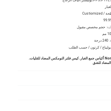
بار
Custiomi
99.9
ية:
حجم مخصص مقبول
:
240 درجة
,
,
كيس فلتر النومكس المضاد للقليات