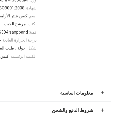
شهادة:
ISO9001:2008
اسم:
كيس فلتر الأرام
يكتب:
مرشح الجيب
قمة:
SS304 sanpband أو وفقًا لمتطل
درجة الحرارة العادية:
04
شكل:
جولة ، طلب العم
الكلمة الرئيسية:
كيس مرشح
معلومات اساسية
شروط الدفع والشحن