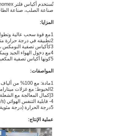
تُستخدم أكياس فلتر nomex على نطاق واسع في صناعة الأسفلت وصناعة الاسمنت وصناعة الكيماويات والحديد
صناعة الصلب، صناعة الطاقة
المزايا:
1مع قوة سحب عالية وتطول سحب منخفض
2تطبيقه في درجة حرارة متواصلة 204 درجة مئوية ، يعمل بشكل جيد.
3كأكياس تصفية النومكس ، يتم استخدامه إلى حد كبير في مصانع الأسفلت.
4مع دخول الهواء الجيد ويمكن أيضا أن يتم تعديلها حسب طلب العملاء المحدد
5كونها أكياس تصفية المكعبات، يتم تثبيتها في المكعبات وذات تصفية عالية الكفاءة.
المواصفات:
1مادة: مع 100% من ألياف ميتانوميكس
2الخيوط: مع غزلات ميتاراميد / ناموكس
3إكمال المعالجة مع الشعلة، والحرارة والإعداد الحرارية.
4- قابلية التنفس الهوائي (l/m2/s): 150~300
5درجة الحرارة (درجة مئوية): استمر: 204، لحظة: 240
عملية الإنتاج: