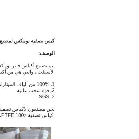
كيس تصفية نومكس لمصنع ا
الوصف:
الأسفلت ، والتي هي من أكيا
1. 100% من ألياف الميتاراميد / النومكس
2. قوة سحب عالية
3. SGS
أكياس تصفية PTFE 100٪، إلخ.