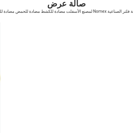
صالة عرض
عية Nomex لمصنع الأسفلت مضادة للكشط مضادة للحمض مضادة للقلي