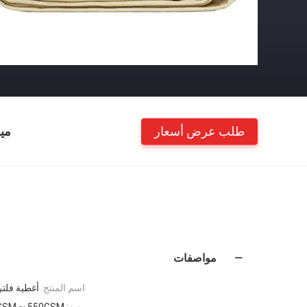
طلب عرض أسعار
مي
مواصفات
اسم المنتج:
أغطية فلتر PPS ، بوليستر ، نومكس (أرا
وزن:
GSM ~ 550GSM