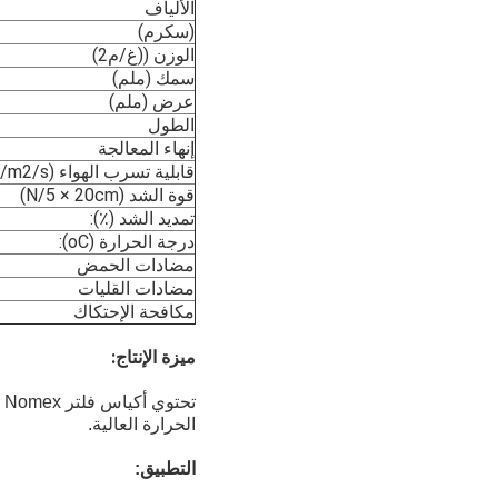
الألياف
(سكرم)
الوزن ((غ/م2)
سمك (ملم)
عرض (ملم)
الطول
إنهاء المعالجة
قابلية تسرب الهواء (L/m2/s):
قوة الشد (N/5 × 20cm)
تمديد الشد (٪):
درجة الحرارة (oC):
مضادات الحمض
مضادات القليات
مكافحة الإحتكاك
ميزة الإنتاج:
ت
الحرارة العالية.
التطبيق: