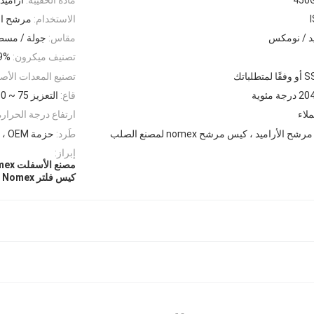
الاستخدام:
مرشح الغ
يد / نومكس
مقاس:
جولة / مسطحة / zed
تصنيف ميكرون:
9%
باتك
تصنيع المعدات الأصل
2 درجة مئوية
قاع:
التعزيز 75 ~ 100 مم
لاء
ارتفاع درجة الحرارة
 الأراميد ، كيس مرشح nomex لمصنع الصلب
طَرد:
حزمة OEM ، بوليباغ / كرتون / حسب الطلب
إبراز:
مصنع الأسفلت Nomex أكياس جمع الغبار
كيس فلتر Nomex المضاد للشق