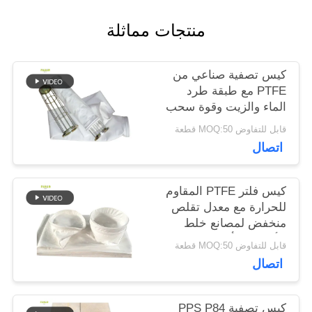
اقتباس
منتجات مماثلة
خريطة
كيس تصفية صناعي من
PTFE مع طبقة طرد
الموقع
الماء والزيت وقوة سحب
عالية لتطبيقات الاحتراق
قابل للتفاوض MOQ:50 قطعة
سياسة
اتصال
الخصوصية
كيس فلتر PTFE المقاوم
للحرارة مع معدل تقلص
منخفض لمصانع خلط
الأسفلت وأنظمة جمع
قابل للتفاوض MOQ:50 قطعة
الغبار الصناعي
اتصال
كيس تصفية PPS P84