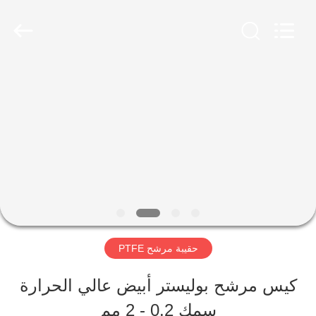
2026
Anhui
Filter
Environmental
Technology
Co.,Ltd..
الصفحة
All
Rights
Reserved.
الرئيسية
منتجات
معلومات
عنا
حقيبة مرشح PTFE
كيس مرشح بوليستر أبيض عالي الحرارة
جولة
سمك 0.2 - 2 مم