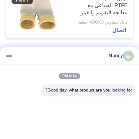
PTFE الصناعي مع
معالجة التقويم والغمر
في PTFE لتصفية الغبار
قابل للتفاوض MOQ:50 قطعة
في مختلف المصانع
اتصال
Nancy
فئات شعبية
جميع
6:14 PM
أكياس تصفية جامع
حقيبة مرشح أراميد
الغبار
Good day, what product are you looking for?
كيس فلتر بوليستر
كيس مرشح السائل
كيس فلتر من ألياف
حقيبة مرشح PTFE
الزجاج