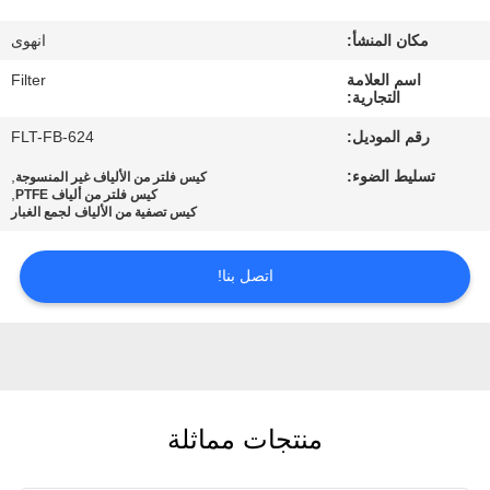
مكان المنشأ:
انهوى
مراقبة
اسم العلامة
Filter
الجودة
التجارية:
رقم الموديل:
FLT-FB-624
اتصل
تسليط الضوء:
,
كيس فلتر من الألياف غير المنسوجة
بنا
,
كيس فلتر من ألياف PTFE
كيس تصفية من الألياف لجمع الغبار
أخبار
اتصل بنا!
اطلب
اقتباس
منتجات مماثلة
خريطة
الموقع