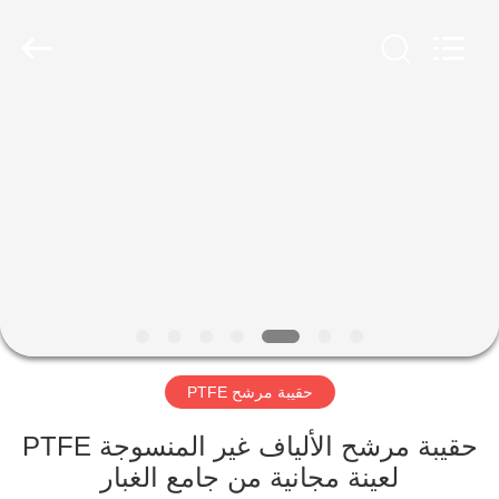
Anhui
Filter
Environmental
Technology
Co.,Ltd..
All
Rights
Reserved.
الصفحة
الرئيسية
منتجات
معلومات
عنا
حقيبة مرشح PTFE
جولة
في
حقيبة مرشح الألياف غير المنسوجة PTFE
لعينة مجانية من جامع الغبار
المعمل