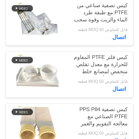
كيس تصفية صناعي من
PTFE مع طبقة طرد
سياسة
الماء والزيت وقوة سحب
الخصوصية
عالية لتطبيقات الاحتراق
قابل للتفاوض MOQ:50 قطعة
اتصال
كيس فلتر PTFE المقاوم
للحرارة مع معدل تقلص
منخفض لمصانع خلط
الأسفلت وأنظمة جمع
قابل للتفاوض MOQ:50 قطعة
الغبار الصناعي
اتصال
كيس تصفية PPS P84
PTFE الصناعي مع
معالجة التقويم والغمر
في PTFE لتصفية الغبار
قابل للتفاوض MOQ:50 قطعة
في مختلف المصانع