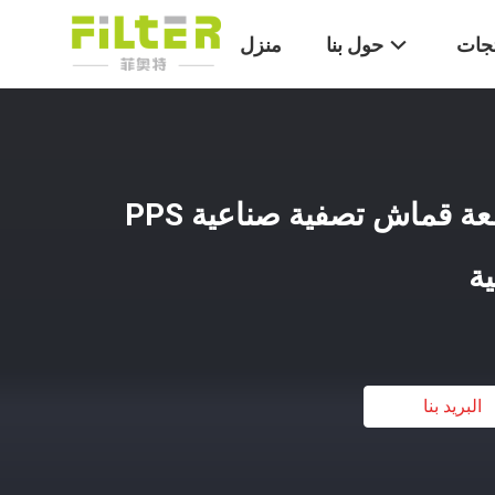
تجات
حول بنا
منزل
450gm - 550gm قطعة قماش تصفية صناعية PPS
ة
البريد بنا