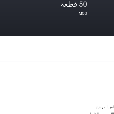
50 قطعة
MOQ
للأحماض والقلويات