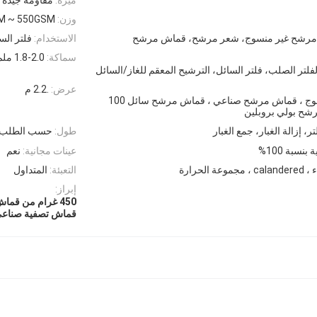
وزن:
M ~ 550GSM
مرشح غير منسوج، شعر مرشح، قماش مرشح
الاستخدام:
فلتر الس
سماكة:
1.8-2.0 ملم
الفلتر الصلب، فلتر السائل، الترشيح المعقم للغاز/السائل
عرض:
.2.2 م
قماش مرشح غير منسوج ، قماش مرشح صناعي ، قماش مرشح سائل 100
ر، إزالة الغبار، جمع الغبار
طول:
حسب الطلب
عينات مجانية:
نعم
c ، مجموعة الحرارة
التعبئة:
المتداول
إبراز:
450 غرام من قماش المرشح الصناعي
قماش تصفية صناع