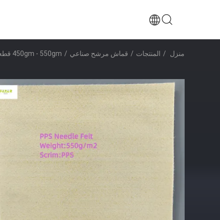
منزل
/
المنتجات
/
قماش مرشح صناعي
/
450gm - 550gm قطعة قماش تصفية صناعية PPS شعار إبرة لحقيبة تصفية