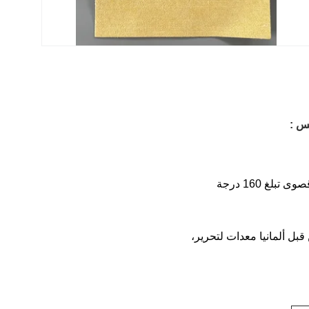
:
يتم استخدام أكياس مرشحات PPS لتطبيقات درجات حرارة أعلى مع درجة حرارة عمل مستمرة قصوى تبلغ 160 درجة 
أكياس مرشحات PPS المادة الخام مصنوعة من اليابان Toray PPS الألياف عالية الجودة وتنتج من قبل ألمانيا معدات لتحرير، 