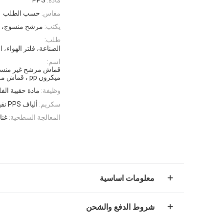
مقاس:
حسب الطلب
يكتب:
مرشح منسوج، 
طلب:
الصناعة، فلتر الهواء، 
اسم:
ميكرون pp ، قماش مرشح بولي بروبلين
وظيفة:
مادة حقيبة الفلت
سكريم:
ألياف PPS نقية بنسبة 100%
المعالجة السطحية:
غناء ، alandered
معلومات اساسية
شروط الدفع والشحن