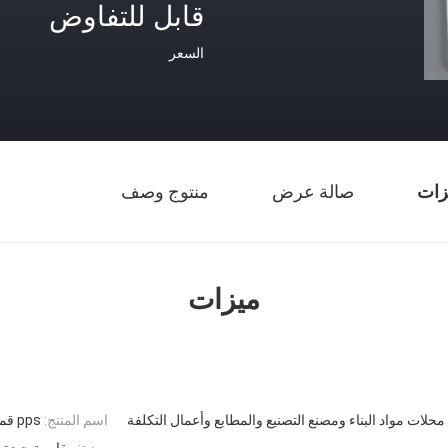
قابل للتفاوض
السعر
زات
صالة عرض
منتوج وصف
ميزات
محلات مواد البناء ومصنع التصنيع والمطابع وأعمال التكلفة
اسم المنتج:
pps قماش المرشح
ميزة:
مقاومة جيدة 