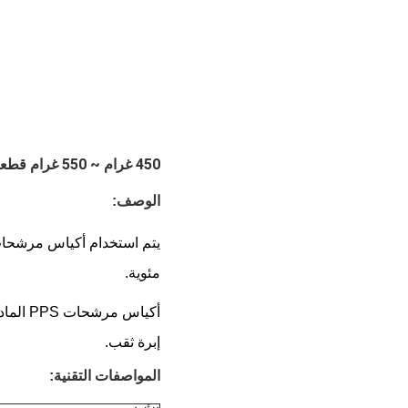
450 غرام ~ 550 غرام قطعة قماش تصفية صناعية PPS إبرة شعاع تصفية قطعة قماش لفيلتر كيس
الوصف:
مئوية.
إبرة ثقب.
المواصفات التقنية: