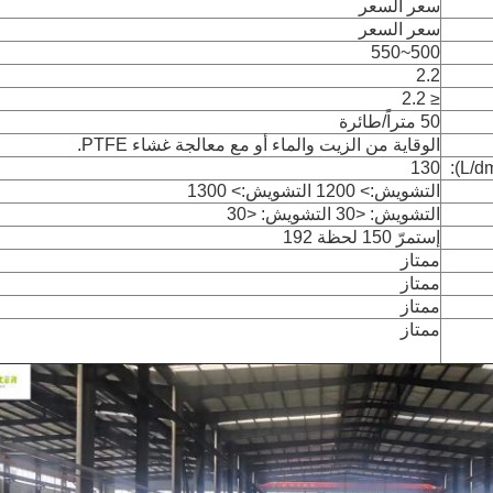
سعر السعر
سعر السعر
500~550
2.2
≤ 2.2
50 متراً/طائرة
الوقاية من الزيت والماء أو مع معالجة غشاء PTFE.
130
التشويش:> 1200 التشويش:> 1300
التشويش: <30 التشويش: <30
إستمرّ 150 لحظة 192
ممتاز
ممتاز
ممتاز
ممتاز