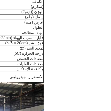
الألياف
(سكرم)
الوزن ((غ/م2)
سمك (ملم)
عرض (ملم)
الطول
إنهاء المعالجة
قابلية تسرب الهواء (L/dm2/min):
قوة الشد (N/5 × 20cm)
تمديد الشد (٪):
درجة الحرارة (oC):
مضادات الحمض
مضادات القليات
مكافحة الإحتكاك
الاستقرار الهيدروليتي