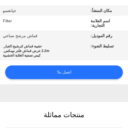
مكان المنشأ:
جيانغسو
مراقبة
اسم العلامة
Filter
الجودة
التجارية:
رقم الموديل:
قماش مرشح صناعي
اتصل
تسليط الضوء:
,
حقيبة قماش لترشيح الغبار
بنا
,
2.2m عرض قماش فلتر نومكس
كيس تصفية الغلاية الخشبية
أخبار
اتصل بنا!
اطلب
اقتباس
منتجات مماثلة
خريطة
الموقع