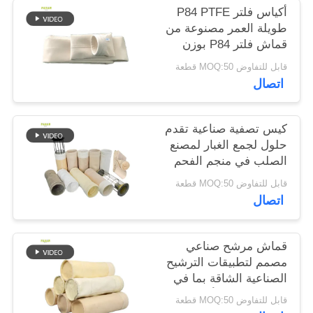
أكياس فلتر P84 PTFE
طويلة العمر مصنوعة من
سياسة
قماش فلتر P84 بوزن
الخصوصية
550 جرامًا للمتر المربع
قابل للتفاوض MOQ:50 قطعة
في أنظمة تجميع الغبار
اتصال
والترشيح الصناعية
المختلفة
كيس تصفية صناعية تقدم
حلول لجمع الغبار لمصنع
الصلب في منجم الفحم
والاسمنت مع خيارات
قابل للتفاوض MOQ:50 قطعة
مختلفة من الألياف
اتصال
قماش مرشح صناعي
مصمم لتطبيقات الترشيح
الصناعية الشاقة بما في
ذلك صناعات الأسفلت
قابل للتفاوض MOQ:50 قطعة
والأسمنت والتعدين