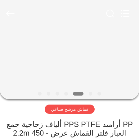
Anhui
Filter
Environmental
Technology
Co.,Ltd..
All
Rights
Reserved.
الصفحة
الرئيسية
منتجات
معلومات
عنا
قماش مرشح صناعي
جولة
في
PP أراميد PPS PTFE ألياف زجاجية جمع
الغبار فلتر القماش عرض 2.2m 450 -
المعمل