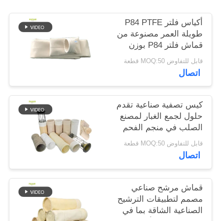
أكياس فلتر P84 PTFE
سياسة
طويلة العمر مصنوعة من
الخصوصية
قماش فلتر P84 بوزن
550 جرامًا للمتر المربع
قابل للتفاوض MOQ:50 قطعة
في أنظمة تجميع الغبار
اتصال
والترشيح الصناعية
المختلفة
كيس تصفية صناعية تقدم
حلول لجمع الغبار لمصنع
الصلب في منجم الفحم
والاسمنت مع خيارات
قابل للتفاوض MOQ:50 قطعة
مختلفة من الألياف
اتصال
قماش مرشح صناعي
مصمم لتطبيقات الترشيح
الصناعية الشاقة بما في