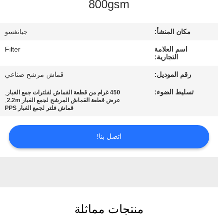
800gsm
مراقبة
مكان المنشأ:
جيانغسو
الجودة
اسم العلامة
Filter
التجارية:
اتصل
رقم الموديل:
قماش مرشح صناعي
بنا
تسليط الضوء:
,
450 غرام من قطعة القماش لفلترات جمع الغبار
,
عرض قطعة القماش المرشح لجمع الغبار 2.2m
قماش فلتر لجمع الغبار PPS
أخبار
اتصل بنا!
اطلب
اقتباس
خريطة
منتجات مماثلة
الموقع