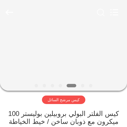
Anhui
Filter
Environmental
Technology
Co.,Ltd..
All
Rights
Reserved.
الصفحة
الرئيسية
منتجات
معلومات
عنا
كيس مرشح السائل
جولة
في
كيس الفلتر البولي بروبيلين بوليستر 100
ميكرون مع ذوبان ساخن / خيط الخياطة
المعمل