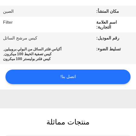
مكان المنشأ:
الصين
مراقبة
اسم العلامة
Filter
الجودة
التجارية:
رقم الموديل:
كيس مرشح السائل
اتصل
تسليط الضوء:
,
أكياس فلتر السائل من البولي بروبيلين
بنا
,
كيس تصفية الخيط 100 ميكرون
كيس فلتر بوليستر 100 ميكرون
أخبار
اتصل بنا!
اطلب
اقتباس
منتجات مماثلة
خريطة
الموقع