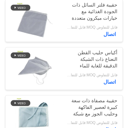
حقيبة فلتر السائل ذات
الجودة الغذائية مع
سياسة
خيارات ميكرون متعددة
الخصوصية
شبكة نايلون قابلة
قابل للتفاوض MOQ:قابل للتفاوض
للغسيل وإغلاق سحب
اتصال
آمن للتصفية والفصل
السائل
أكياس حليب القطن
النعناع ذات الشبكة
الدقيقة للغاية للماء
العضوي وحليب فول
قابل للتفاوض MOQ:قابل للتفاوض
الصويا والعصير
اتصال
حقيبة مصفاة ذات سعة
كبيرة لعصير الفاكهة
وحليب الجوز مع شبكة
دقيقة
قابل للتفاوض MOQ:قابل للتفاوض