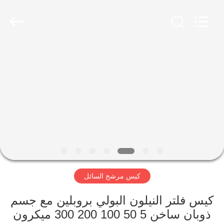
Anhui
Filter
Environmental
Technology
Co.,Ltd..
All
Rights
Reserved.
الصفحة
الرئيسية
منتجات
معلومات
عنا
كيس مرشح السائل
جولة
في
كيس فلتر النيلون البولي بروبلين مع جسم
ذوبان ساخن 5 50 100 200 300 ميكرون
المعمل