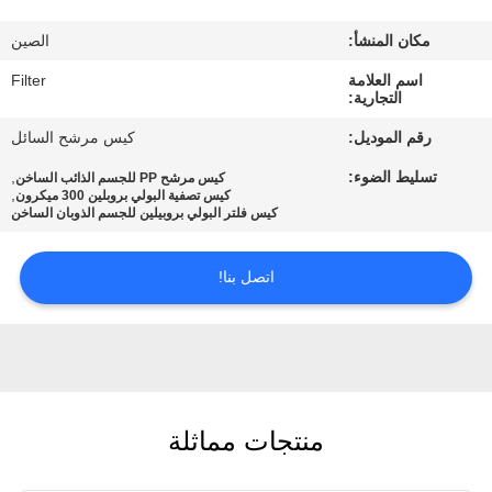
مكان المنشأ:
الصين
مراقبة
اسم العلامة
Filter
الجودة
التجارية:
رقم الموديل:
كيس مرشح السائل
اتصل
تسليط الضوء:
,
كيس مرشح PP للجسم الذائب الساخن
بنا
,
كيس تصفية البولي بروبلين 300 ميكرون
كيس فلتر البولي بروبيلين للجسم الذوبان الساخن
أخبار
اتصل بنا!
اطلب
اقتباس
منتجات مماثلة
خريطة
الموقع