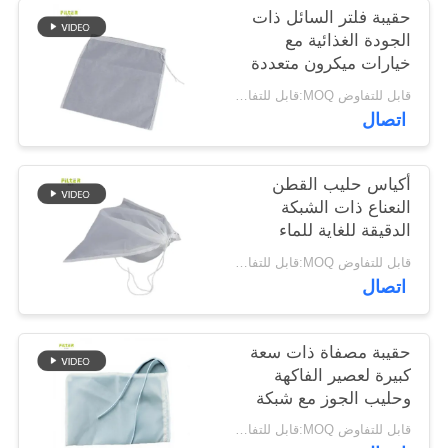
حقيبة فلتر السائل ذات
الجودة الغذائية مع
سياسة
خيارات ميكرون متعددة
الخصوصية
شبكة نايلون قابلة
قابل للتفاوض MOQ:قابل للتفاوض
للغسيل وإغلاق سحب
اتصال
آمن للتصفية والفصل
السائل
أكياس حليب القطن
النعناع ذات الشبكة
الدقيقة للغاية للماء
العضوي وحليب فول
قابل للتفاوض MOQ:قابل للتفاوض
الصويا والعصير
اتصال
حقيبة مصفاة ذات سعة
كبيرة لعصير الفاكهة
وحليب الجوز مع شبكة
دقيقة
قابل للتفاوض MOQ:قابل للتفاوض