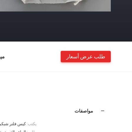
طلب عرض أسعار
مي
مواصفات
يكتب:
كيس فلتر شبكي
طلب:
الماء ، القهوة ،