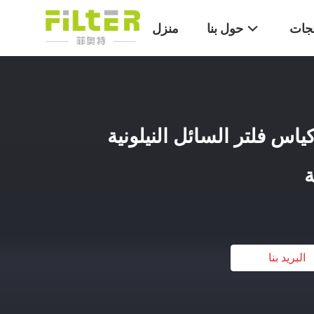
تجات
حول بنا
منزل
 ميكرون PP PE أكياس فلتر السائل النيلونية
ة
البريد بنا