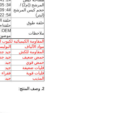
المرشح ((م2) /
3#: 0.05 م2 / 1.4 لتر
حجم كيس المرشح
4#: 0.09 م2 / 2.5 لتر
(ليتر)
5#: 0.22 م2 / 8.1 لتر
حلقة ال
حلقة طوق
حلقة/حب
OEM: دعم
ملاحظات
موضوع
المقاومة الكيميائية لكيوب 
مواد الألياف
البوليستر
المقاومة للكش
جيد جداً
حمض ضعيف
جيد جداً
حمض قوي
جيد
قليات ضعيفة
جيد
قليات قوية
فقراء
المذيب
جيد
2.
وصف المنتج: