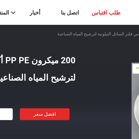
طلب اقتباس
اتصل بنا
أخبار
المن
200
لترشيح المياه الصناعي
افضل سعر