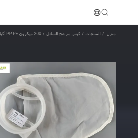
منزل
/
المنتجات
/
كيس مرشح السائل
/
200 ميكرون PP PE أكياس فلتر السائل النيلونية لترشيح المياه الصناعية