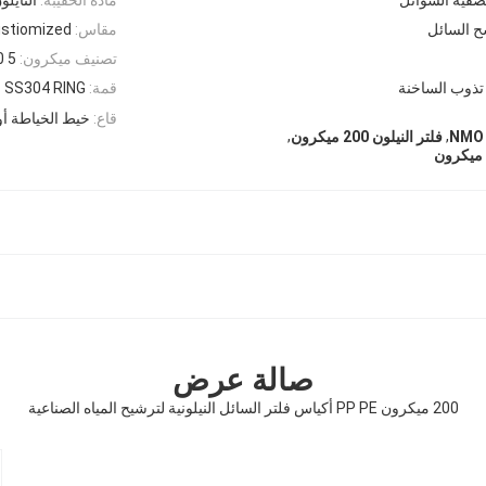
 السائل
مقاس:
stiomized
تصنيف ميكرون:
5 10 25 50 75100150200300400500 ميكرون
تذوب الساخنة
قمة:
String ، SS304 RING أو ح
قاع:
خيط الخياطة أو
,
,
فلتر النيلون 200 ميكرون
صالة عرض
200 ميكرون PP PE أكياس فلتر السائل النيلونية لترشيح المياه الصناعية