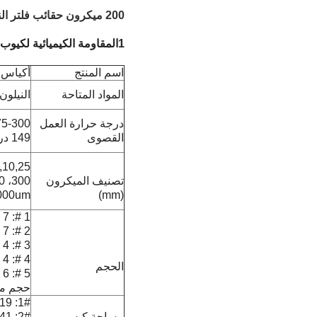
200 ميكرون حقائب فلتر النيلون PP PE لترشيح المياه الصناعية
1المقاومة الكيميائية لكيوب المرشح السائل:
اسم المنتج
أكياس ف
المواد المتاحة
النيلون (MO
درجة حرارة العمل
القصوى
149 درجة مئوية)
تصنيف الميكرون
000um
(mm)
1 #: 7 " x 16" (17.78 سم x 40.64 سم)
2 #: 7 " x 32" (17.78 سم x 81.28 سم)
3 #: 4 " x 8.25 " (10.16 سم x 20.96 سم)
4 #: 4 " x 14" (10.16 سم x 35.56 سم)
الحجم
5 #: 6 " x 22" (15.24 سم x 55.88 سم)
حجم 
1#: 0.19 م2 / 7.9 لتر
مساحة كيس
2#: 0.41 م2 / 17.3 لتر