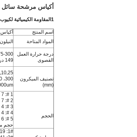
أكياس مرشحة سائل م
1المقاومة الكيميائية لكيوب المرشح السائل:
اسم المنتج
أكياس ف
المواد المتاحة
النيلون (MO
درجة حرارة العمل
القصوى
149 درجة مئوية)
تصنيف الميكرون
000um
(mm)
1 #: 7 " x 16" (17.78 سم x 40.64 سم)
2 #: 7 " x 32" (17.78 سم x 81.28 سم)
3 #: 4 " x 8.25 " (10.16 سم x 20.96 سم)
4 #: 4 " x 14" (10.16 سم x 35.56 سم)
الحجم
5 #: 6 " x 22" (15.24 سم x 55.88 سم)
حجم 
1#: 0.19 م2 / 7.9 لتر