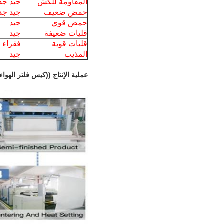
المقاومة للكش
جيد جدا
حمض ضعيف
جيد جدا
حمض قوي
جيد
قليات ضعيفة
جيد
قليات قوية
فقراء
المذيب
جيد
عملية الإنتاج ((كيس فلتر الهوا