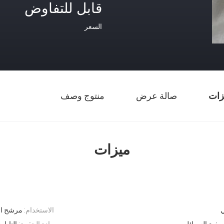
قابل للتفاوض
السعر
زات
صالة عرض
منتوج وصف
ميزات
الاستخدام:
مرشح ال
 تصفية السوائل
مادة الحقيبة:
النايل