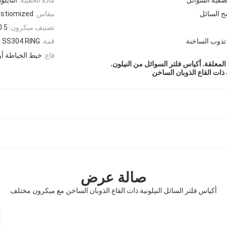
 السائل
مقاس:
stiomized
تصنيف ميكرون:
5 10 25 50 75100150200300400500 ميكرون
تذوب الساخنة
قمة:
String ، SS304 RING أو ح
قاع:
خيط الخياطة أو
,
,
المعلقة
أكياس فلتر السوائل من النيلون
 ذات القاع الذوبان الساخن
صالة عرض
أكياس فلتر السائل النيلونية ذات القاع الذوبان الساخن مع ميكرون مختلف