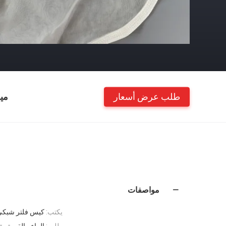
طلب عرض أسعار
مي
مواصفات
يكتب:
كيس فلتر شبكي
طلب:
الماء ، القهوة ،