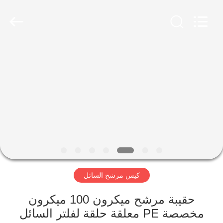
Anhui
Filter
Environmental
Technology
Co.,Ltd..
All
Rights
Reserved.
الصفحة
الرئيسية
منتجات
معلومات
عنا
كيس مرشح السائل
جولة
في
حقيبة مرشح ميكرون 100 ميكرون
مخصصة PE معلقة حلقة لفلتر السائل
المعمل