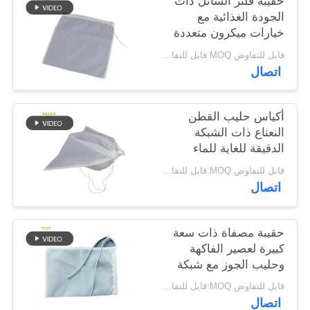
حقيبة فلتر السائل ذات
الجودة الغذائية مع
خيارات ميكرون متعددة
سياسة
شبكة نايلون قابلة
قابل للتفاوض MOQ:قابل للتفاوض
الخصوصية
للغسيل وإغلاق سحب
اتصال
آمن للتصفية والفصل
السائل
أكياس حليب القطن
النعناع ذات الشبكة
الدقيقة للغاية للماء
العضوي وحليب فول
قابل للتفاوض MOQ:قابل للتفاوض
الصويا والعصير
اتصال
حقيبة مصفاة ذات سعة
كبيرة لعصير الفاكهة
وحليب الجوز مع شبكة
دقيقة
قابل للتفاوض MOQ:قابل للتفاوض
اتصال