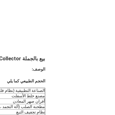
بيع بالجملة Nomex Aramid Air Dust Collector فلتر الجوارب الصناعية لجمع الغبار
الوصف:
الحجم الطبيعي كما يلي
الصناعة التطبيقية (نظام فل
مصنع خلط الأسفلت
أفران صهر المعادن
مطحنة الصلب (آلة التجمد ، 
نظام تجفيف التبغ