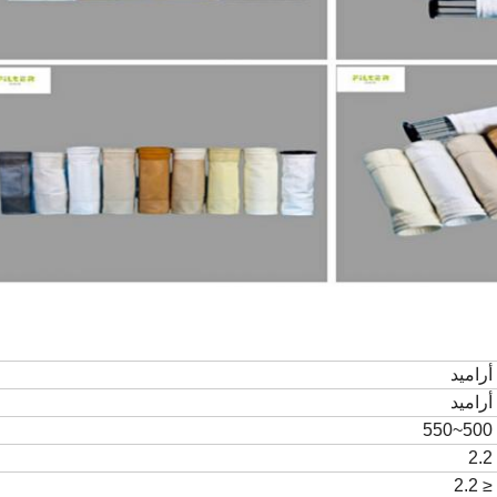
أراميد
أراميد
500~550
2.2
≤ 2.2