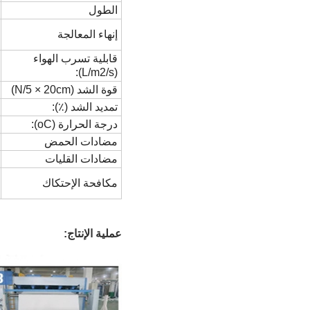
الطول
إنهاء المعالجة
قابلية تسرب الهواء
(L/m2/s):
قوة الشد (N/5 × 20cm)
تمديد الشد (٪):
درجة الحرارة (oC):
مضادات الحمض
مضادات القليات
مكافحة الإحتكاك
عملية الإنتاج: