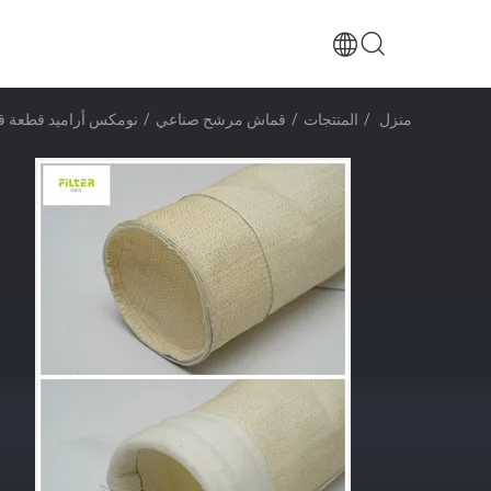
منزل
/
المنتجات
/
قماش مرشح صناعي
/
نومكس أراميد قطعة قماش ت