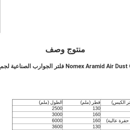
منتوج وصف
تر الكيس)
قطر (ملم)
الطول (ملم)
2500
130
3000
160
حفرة عالية)
160
6000
3600
130