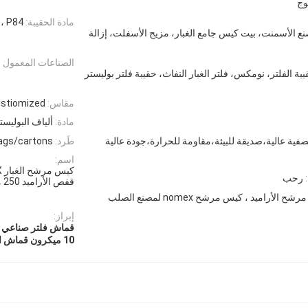
وج
مادة الحقيبة:
PPS، P84، الأراميد، نومكس، البوليس
نع الأسمنت، بيت كيس جامع الغبار، مزيج الأسفلت، إزالة
الصناعات المعمول به
يبة الفلتر، نومكس، فلتر الغبار النفاث، حقيبة فلتر بوليستر
مقاس:
stiomized
مادة:
ألياف البوليست
صفية عالية،صديقة للبيئة،مقاومة للحرارة،جودة عالية
طَرد:
olybags/cartons
اسم:
رحب
قفص الأراميد 250 ميكرون
 الأراميد ، كيس مرشح nomex لمصنع الصلب
إبراز:
قماش فلتر صناعي من ن
10 ميكرون قماش المرشح الصناعي