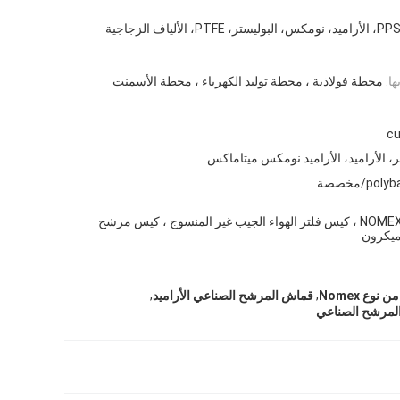
تر، PTFE، الألياف الزجاجية
ا:
محطة فولاذية ، محطة توليد الكهرباء ، محطة الأسمنت
cu
ر، الأراميد، الأراميد نومكس ميتاماكس
p/مخصصة
كيس مرشح الغبار NOMEX ، كيس فلتر الهواء الجيب غير المنسوج ، كيس مرشح
,
,
وع Nomex
قماش المرشح الصناعي الأراميد