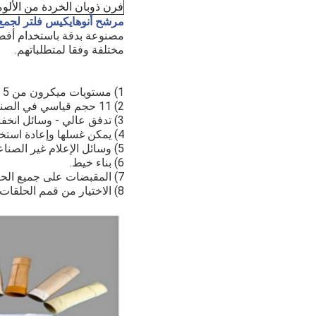
فرن ذوبان الخردة من الألو
مرشح أنوهاي
كيس فلتر لجمع 
مختلفة وفقا لمتطلباتهم.
1) مستويات ميكرون من 5 إلى 1000.
2) 11 حجم قياسي في الصناعة.
3) تدفق عالي - وسائل انخفاض ضغط منخفضة.
4) يمكن غسلها وإعادة استخدامها.
5) وسائل الإعلام غير الصناعية.
6) بناء خيط.
7) المقبضات على جميع الحقائب.
8) الاختيار من قمم الحلقات المعدنية أو قمم Super Seal المصنوعة.