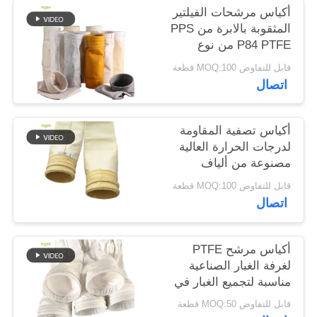
أكياس مرشحات الفيلتير
المثقوبة بالابرة من PPS
سياسة
P84 PTFE من نوع
الخصوصية
Nomex Polyester
قابل للتفاوض MOQ:100 قطعة
للكبائن الصناعية
اتصال
أكياس تصفية المقاومة
لدرجات الحرارة العالية
مصنوعة من ألياف
الزجاج بنسبة 100٪ لجمع
قابل للتفاوض MOQ:100 قطعة
الغبار في مصانع
اتصال
الأسفلت
أكياس مرشح PTFE
لغرفة الغبار الصناعية
مناسبة لتجميع الغبار في
درجات الحرارة العالية
قابل للتفاوض MOQ:50 قطعة
في حرق النفايات