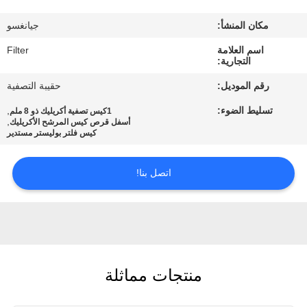
مكان المنشأ:
جيانغسو
مراقبة
اسم العلامة
Filter
الجودة
التجارية:
رقم الموديل:
حقيبة التصفية
اتصل
تسليط الضوء:
,
1كيس تصفية أكريليك ذو 8 ملم
بنا
,
أسفل قرص كيس المرشح الأكريليك
كيس فلتر بوليستر مستدير
أخبار
اتصل بنا!
اطلب
اقتباس
منتجات مماثلة
خريطة
الموقع