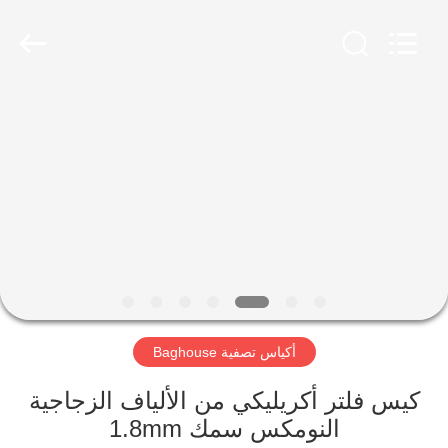
Anhui
Filter
Environmental
Technology
Co.,Ltd..
All
Rights
Reserved.
الصفحة
الرئيسية
منتجات
معلومات
عنا
أكياس تصفية Baghouse
جولة
في
كيس فلتر أكريليكي من الألياف الزجاجية
النومكس سمك 1.8mm
المعمل