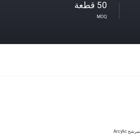
50 قطعة
MOQ
شح Arcylic