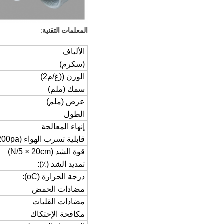
المعلمات التقنية:
الألياف
(سكرم)
الوزن ((غ/م2)
سمك (ملم)
عرض (ملم)
الطول
إنهاء المعالجة
قابلية تسرب الهواء (L/m2/S@200pa):
قوة الشد (N/5 × 20cm)
تمديد الشد (٪):
درجة الحرارة (oC):
مضادات الحمض
مضادات القليات
مكافحة الإحتكاك