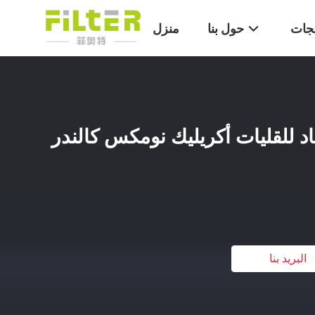
تجات
حول بنا
منزل
د للقليات أكريليك نومكس كالندر
البريد بنا