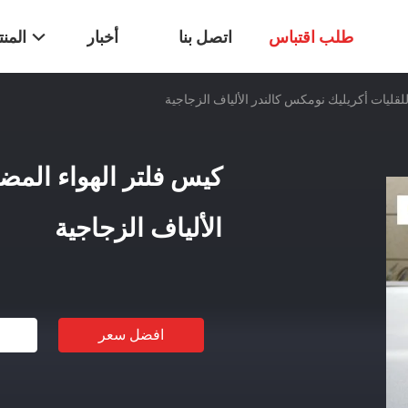
طلب اقتباس
اتصل بنا
أخبار
المن
للقليات أكريليك نومكس كالندر الألياف الزجاجية
كيس فلتر الهواء المضا
الألياف الزجاجية
افضل سعر