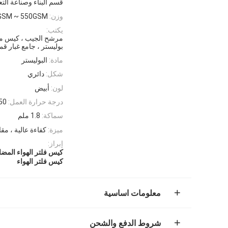
قسم البناء وصناعة التع
وزن:
GSM ~ 550GSM
يكتب:
مرشح الجيب ، كيس م
بوليستر ، جامع غبار ق
مادة:
البوليستر
شكل:
دائري
لون:
أبيض
درجة حرارة العمل:
0-150
سماكة:
1.8 ملم
ميزة:
كفاءة عالية ، مقا
إبراز:
كيس فلتر الهواء المضاد
كيس فلتر الهواء
معلومات اساسية
شروط الدفع والشحن