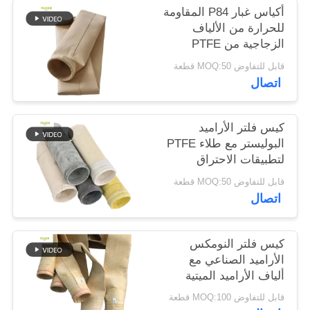
أكياس غبار P84 المقاومة
للحرارة من الألياف
سياسة
الزجاجية من PTFE
الخصوصية
Nomex
قابل للتفاوض MOQ:50 قطعة
اتصال
كيس فلتر الأراميد
البوليستر مع طلاء PTFE
لتطبيقات الاحتراق
الصناعي قوة سحب عالية
قابل للتفاوض MOQ:50 قطعة
ومقاومة كيميائية
اتصال
كيس فلتر النومكس
الأراميد الصناعي مع
ألياف الأراميد الميتية
ومعالجة التجمد لتحسين
قابل للتفاوض MOQ:100 قطعة
أداء جامع الغبار