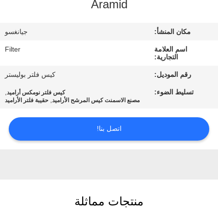
Aramid
مراقبة
مكان المنشأ:
جيانغسو
الجودة
اسم العلامة
Filter
التجارية:
اتصل
رقم الموديل:
كيس فلتر بوليستر
بنا
تسليط الضوء:
,
كيس فلتر نومكس أراميد
,
مصنع الاسمنت كيس المرشح الأراميد
حقيبة فلتر الأراميد
أخبار
اتصل بنا!
اطلب
اقتباس
خريطة
منتجات مماثلة
الموقع