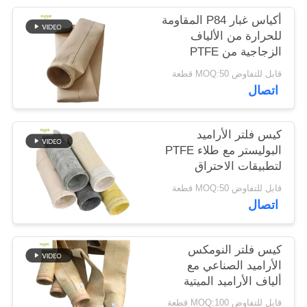
أكياس غبار P84 المقاومة
سياسة
للحرارة من الألياف
الزجاجية من PTFE
الخصوصية
Nomex
قابل للتفاوض MOQ:50 قطعة
اتصال
كيس فلتر الأراميد
البوليستر مع طلاء PTFE
لتطبيقات الاحتراق
الصناعي قوة سحب عالية
قابل للتفاوض MOQ:50 قطعة
ومقاومة كيميائية
اتصال
كيس فلتر النومكس
الأراميد الصناعي مع
ألياف الأراميد الميتية
ومعالجة التجمد لتحسين
قابل للتفاوض MOQ:100 قطعة