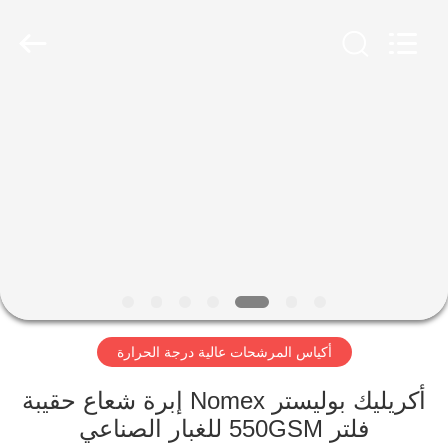
Anhui
Filter
Environmental
Technology
Co.,Ltd..
All
Rights
Reserved.
الصفحة
الرئيسية
منتجات
معلومات
عنا
أكياس المرشحات عالية درجة الحرارة
جولة
في
أكريليك بوليستر Nomex إبرة شعاع حقيبة
فلتر 550GSM للغبار الصناعي
المعمل