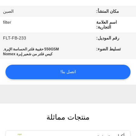
مكان المنشأ:
الصين
مراقبة
اسم العلامة
filter
الجودة
التجارية:
رقم الموديل:
FLT-FB-233
اتصل
تسليط الضوء:
,
550GSM حقيبة فلتر الحساسة الإبرة
بنا
كيس فلتر من شعير إبرة Nomex
اتصل بنا!
أخبار
اطلب
اقتباس
منتجات مماثلة
خريطة
الموقع