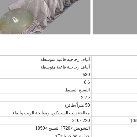
ألياف زجاجية قاعية متوسطة
ألياف زجاجية قاعية متوسطة
630
0.6
النسيج البسيط
≤ 2.2
50 متراً/طائرة
معالجة زيت السيليكون ومعالجة الزيت والماء.
220~310
التشويش:>1720 النسيج:>1850
حرارة: <5 خيط:="">