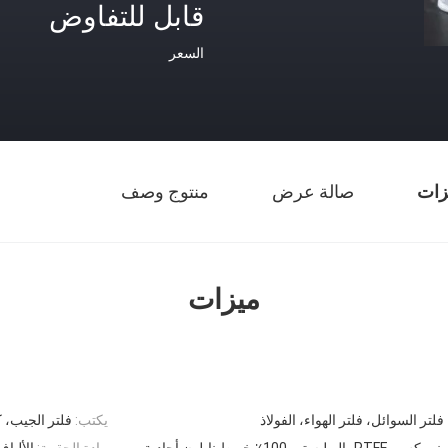
قابل للتفاوض
السعر
زات
صالة عرض
منتوج وصف
ميزات
 فلتر السوائل، فلتر الهواء، الفولاذ
يكتب:
فلتر الجيب، 
، 100٪ خيوط نايلون أحادية
مادة الحقيبة:
الأليا