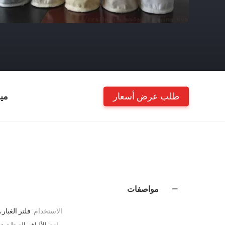
طلب عرض أسعار
مي
مواصفات
الاستخدام:
فلتر الغبار،
مادة:
الألياف الزجاجية، نومكس، PTFE، البوليستر