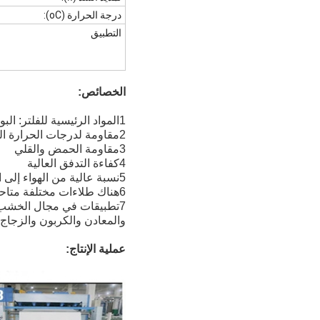
درجة الحرارة (oC):
التطبيق
الخصائص:
1المواد الرئيسية للفلتر: البوليستر، الأكريليك، الألياف الزجاجية، النومكس، pps، ptfe، p84 الخ
2مقاومة لدرجات الحرارة العالية
3مقاومة الحمض والقلي
4كفاءة التدفق العالية
5نسبة عالية من الهواء إلى القماش
6هناك طلاءات مختلفة متاحة.
7تطبيقات في مجال الخشب وا
والمعادن والكربون والزجاج 
عملية الإنتاج: