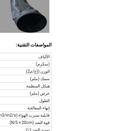
المواصفات التقنية:
الألياف
(سكرم)
الوزن ((غ/م2)
سمك (ملم)
هيكل المنظمة
عرض (ملم)
الطول
إنهاء المعالجة
قابلية تسرب الهواء (dm3/m2/s):
قوة الشد (N/5 × 20cm)
تمديد الشد (٪):