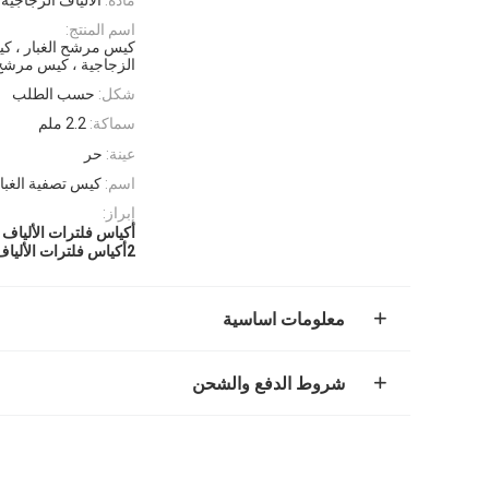
اسم المنتج:
كيس مرشح الغبار ، كي
الزجاجية ، كيس مرشح 
شكل:
حسب الطلب
سماكة:
2.2 ملم
عينة:
حر
اسم:
كيس تصفية الغبار
إبراز:
أكياس فلترات الألياف ا
2أكياس فلترات الألياف الزجاجية
معلومات اساسية
شروط الدفع والشحن