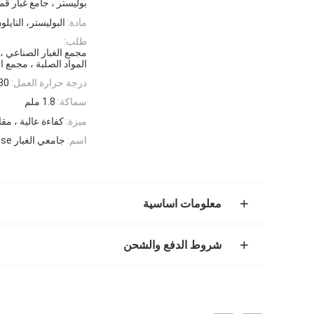
بوليستر ، جامع غبار ق
مادة:
البوليستر، النايلون، البو
طلب:
مجمع الغبار الصناعي 
المواد الصلبة ، مجمع ال
درجة حرارة العمل:
130 - 60
سماكة:
1.8 ملم
ميزة:
كفاءة عالية ، مقا
اسم:
جامعي الغبار Baghouse المحجر وحقيبة التصفية ، حقيبة جمع الغبار
معلومات اساسية
شروط الدفع والشحن