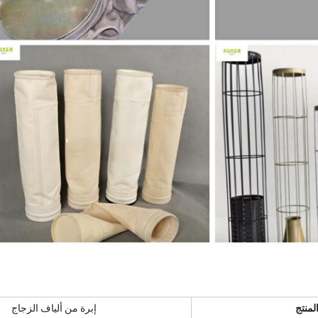
لمنتج
إبرة من ألياف الزجاج