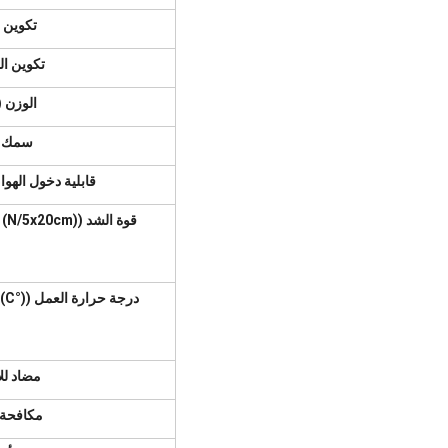
تكوين ا
تكوين الـ rim
الوزن (غ
سمك (
قابلية دخول الهواء ((2/min
قوة الشد ((N/5x20cm)
درجة حرارة العمل ((°C)
مضاد ل
مكافحة 