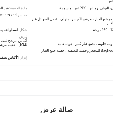
ماش
لي بروبلين، PPS غير المنسوجة
مادة الحقيبة:
غير المنسوجة، 
مقاس:
stiomized
، مرشح الغبار ، مرشح الكيس المنزلي ، فصل السوائل عن
غبار
2 درجة
شكل:
اسطوانة، يم
غرض:
أكياس مرشح لبيت ال
ومة قلوية ، تجمع غبار كبير ، جودة عالية
للتآكل ، حقيبة مرشح
إبراز:
1أكياس تصفية من الألياف الزجاجية
صالة عرض