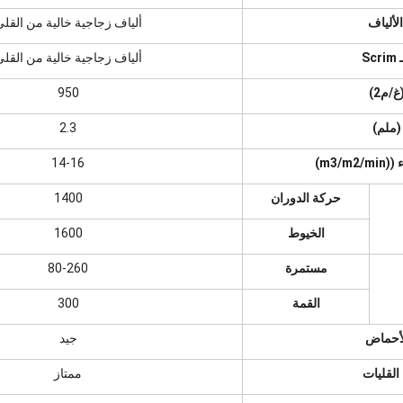
لألياف
ألياف زجاجية خالية من القل
Sc
ألياف زجاجية خالية من القل
/م2)
950
ملم)
2.3
m3/m)
14-16
حركة الدوران
1400
الخيوط
1600
مستمرة
80-260
القمة
300
لأحماض
جيد
القليات
ممتاز