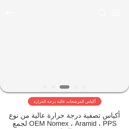
Anhui
Filter
Environmental
Technology
Co.,Ltd..
All
Rights
Reserved.
الصفحة
الرئيسية
منتجات
معلومات
عنا
أكياس المرشحات عالية درجة الحرارة
جولة
في
أكياس تصفية درجة حرارة عالية من نوع
OEM Nomex ، Aramid ، PPS لجمع
المعمل