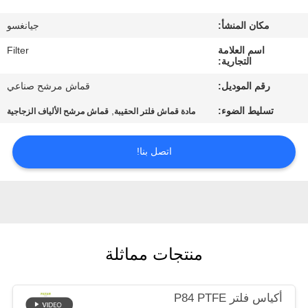
مكان المنشأ:
جيانغسو
مراقبة
اسم العلامة
Filter
الجودة
التجارية:
رقم الموديل:
قماش مرشح صناعي
اتصل
تسليط الضوء:
,
مادة قماش فلتر الحقيبة
قماش مرشح الألياف الزجاجية
بنا
اتصل بنا!
أخبار
اطلب
اقتباس
منتجات مماثلة
خريطة
أكياس فلتر P84 PTFE
الموقع