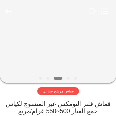
Anhui
Filter
Environmental
Technology
Co.,Ltd..
All
Rights
Reserved.
الصفحة
الرئيسية
منتجات
معلومات
عنا
قماش مرشح صناعي
جولة
في
قماش فلتر النومكس غير المنسوج لكياس
جمع الغبار 500~550 غرام/مربع
المعمل