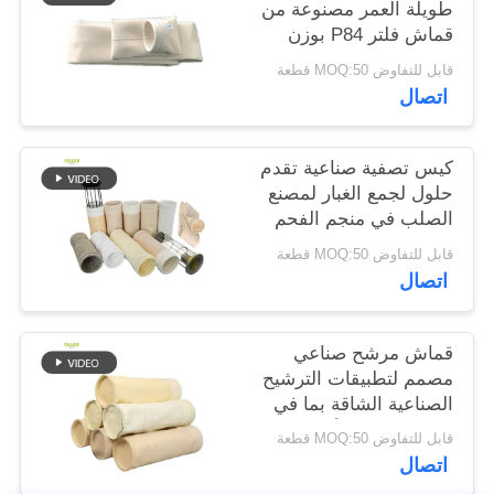
طويلة العمر مصنوعة من
قماش فلتر P84 بوزن
سياسة
550 جرامًا للمتر المربع
قابل للتفاوض MOQ:50 قطعة
في أنظمة تجميع الغبار
الخصوصية
اتصال
والترشيح الصناعية
المختلفة
كيس تصفية صناعية تقدم
حلول لجمع الغبار لمصنع
الصلب في منجم الفحم
والاسمنت مع خيارات
قابل للتفاوض MOQ:50 قطعة
مختلفة من الألياف
اتصال
قماش مرشح صناعي
مصمم لتطبيقات الترشيح
الصناعية الشاقة بما في
ذلك صناعات الأسفلت
قابل للتفاوض MOQ:50 قطعة
والأسمنت والتعدين
اتصال