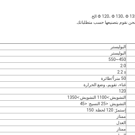
البوليستر
البوليستر
450~550
2.0
≤ 2.2
50 متراً/طائرة
غناء، تقويم، وضع الحرارة
120
التشويش:>1100 التشويش:>1350
التشويش: <25 النسيج: <45
إستمرّ: 120 لحظة: 150
ممتاز
العدل
ممتاز