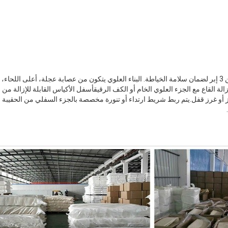
تُخيط أكياسنا بخياطة سلسلة من 3 إبر لضمان سلامة الخياطة. البناء العلوي يتكون من عصابة عجلة، أعلى 
الة القاع مع الجزء العلوي الخام أو الكف الرقيقأسفل الأكياس القابلة للإزالة من
أو غرز قفل.يتم ربط شريط ارتداء أو تنورة مخصصة بالجزء السفلي من الحقيبة لمن