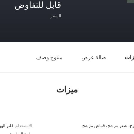
قابل للتفاوض
السعر
زات
صالة عرض
منتوج وصف
ميزات
وج، شعر مرشح، قماش مرشح
الاستخدام:
فلتر اله
مادة:
البوليستر