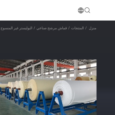
منزل
/
المنتجات
/
قماش مرشح صناعي
/
البوليستر غير المنسوج مع PTFE غشاء فلتر القماش كيس جمع الغبا