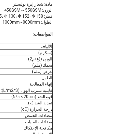
مادة: شعار إبرة بوليستر
الوزن: 450GSM ~ 550GSM
قطر: Φ 120، Φ 130، Φ 135، Φ 138، Φ 152، Φ 158 الخ.
الطول: 1000mm~8000mm. نحن نقوم بتصنيعها حسب متطلباتك.
المواصفات:
الألياف
(سكرم)
الوزن ((غ/م2)
سمك (ملم)
عرض (ملم)
الطول
إنهاء المعالجة
قابلية تسرب الهواء (L/m2/S):
قوة الشد (N/5 × 20cm)
تمديد الشد (٪):
درجة الحرارة (oC):
مضادات الحمض
مضادات القليات
مكافحة الإحتكاك