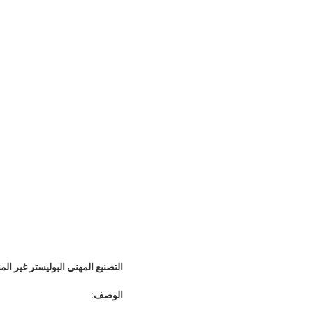
التصنيع المهني البوليستر غير المنسوج مع غشاء PTFE قطعة ق
الوصف: