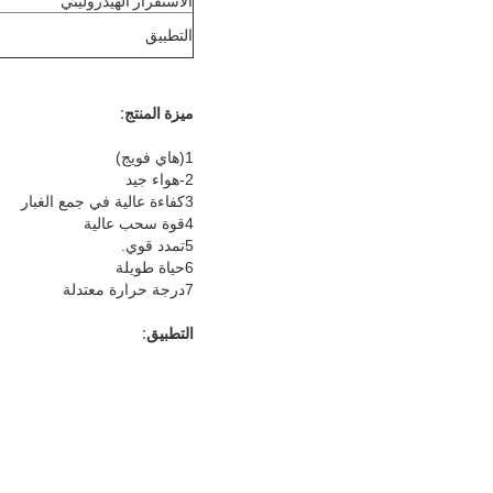
الاستقرار الهيدروليتي
التطبيق
ميزة المنتج:
1(هاي فويج)
2-هواء جيد
3كفاءة عالية في جمع الغبار
4قوة سحب عالية
5تمدد قوي.
6حياة طويلة
7درجة حرارة معتدلة
التطبيق: