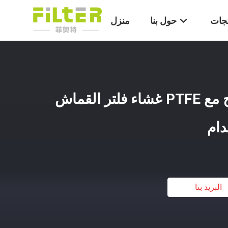
تجات
حول بنا
منزل
البوليستر غير المنسوج مع PTFE غشاء فلتر القماش
دام
البريد بنا