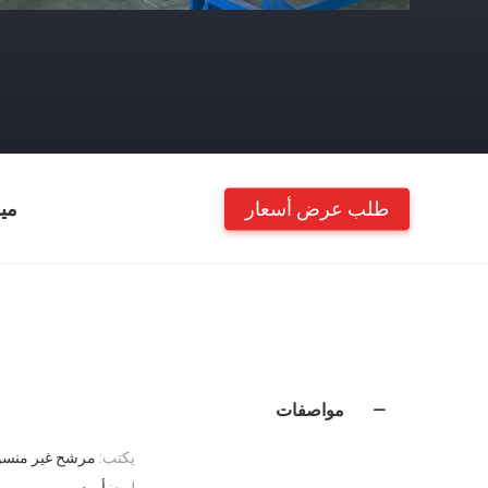
طلب عرض أسعار
مي
مواصفات
يكتب:
مرشح غير منس
لون:
أبيض