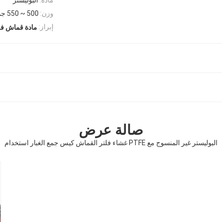
وزن:
500 ~ 550 جم / متر مربع
إبراز:
مادة قماش فلت
صالة عرض
البوليستر غير المنسوج مع PTFE غشاء فلتر القماش كيس جمع الغبار استخدام