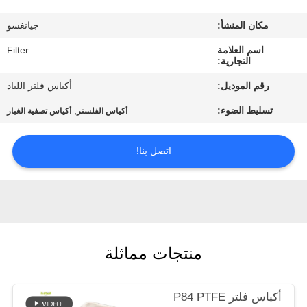
مكان المنشأ:
جيانغسو
مراقبة
اسم العلامة
Filter
الجودة
التجارية:
رقم الموديل:
أكياس فلتر اللباد
اتصل
تسليط الضوء:
,
أكياس الفلستر
أكياس تصفية الغبار
بنا
اتصل بنا!
أخبار
اطلب
اقتباس
منتجات مماثلة
خريطة
أكياس فلتر P84 PTFE
الموقع