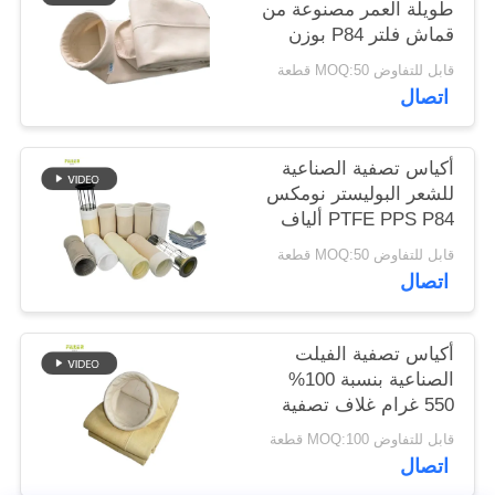
طويلة العمر مصنوعة من
قماش فلتر P84 بوزن
سياسة
550 جرامًا للمتر المربع
قابل للتفاوض MOQ:50 قطعة
في أنظمة تجميع الغبار
الخصوصية
اتصال
والترشيح الصناعية
المختلفة
أكياس تصفية الصناعية
للشعر البوليستر نومكس
PTFE PPS P84 ألياف
الزجاج لجمع الغبار في
قابل للتفاوض MOQ:50 قطعة
مصنع الأسمنت ومناجم
اتصال
الفحم ومصانع الصلب
والصناعات ذات الصلة
أكياس تصفية الفيلت
الصناعية بنسبة 100%
550 غرام غلاف تصفية
نومكس مع غشاء PTFE
قابل للتفاوض MOQ:100 قطعة
اتصال