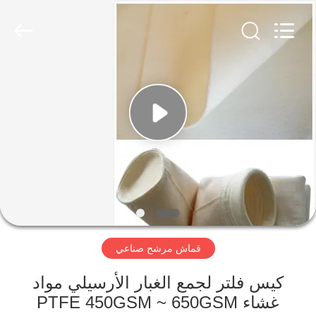
Anhui
Filter
Environmental
Technology
Co.,Ltd..
All
Rights
Reserved.
الصفحة
الرئيسية
منتجات
معلومات
عنا
قماش مرشح صناعي
جولة
في
كيس فلتر لجمع الغبار الأرسيلي مواد
غشاء PTFE 450GSM ~ 650GSM
المعمل