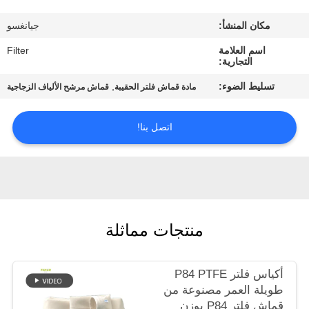
مكان المنشأ:
جيانغسو
مراقبة
اسم العلامة
Filter
الجودة
التجارية:
تسليط الضوء:
,
مادة قماش فلتر الحقيبة
قماش مرشح الألياف الزجاجية
اتصل
بنا
اتصل بنا!
أخبار
اطلب
منتجات مماثلة
اقتباس
أكياس فلتر P84 PTFE
خريطة
طويلة العمر مصنوعة من
الموقع
قماش فلتر P84 بوزن