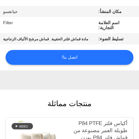
مكان المنشأ:
جيانغسو
مراقبة
اسم العلامة
Filter
الجودة
التجارية:
تسليط الضوء:
,
مادة قماش فلتر الحقيبة
قماش مرشح الألياف الزجاجية
اتصل
بنا
اتصل بنا!
أخبار
اطلب
منتجات مماثلة
اقتباس
أكياس فلتر P84 PTFE
خريطة
طويلة العمر مصنوعة من
الموقع
قماش فلتر P84 بوزن