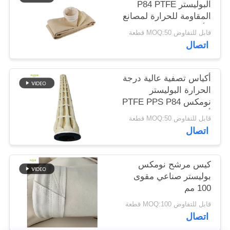
البوليستر P84 PTFE
المقاومة للحرارة لمصانع
سياسة
الأسفلت
قابل للتفاوض MOQ:50 قطعة
الخصوصية
اتصال
أكياس تصفية عالية درجة
الحرارة البوليستر
نومكس PTFE PPS P84
ألياف الزجاج الحزام
قابل للتفاوض MOQ:50 قطعة
الصناعي لجمع الغبار
اتصال
الاسمنت منجم الفحم
مصنع الصلب
كيس مرشح نومكس
بوليستر صناعي مقوى
100 مم
قابل للتفاوض MOQ:100 قطعة
اتصال