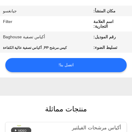
مكان المنشأ:
جيانغسو
مراقبة
اسم العلامة
Filter
الجودة
التجارية:
رقم الموديل:
أكياس تصفية Baghouse
اتصل
تسليط الضوء:
,
كيس مرشح PP
أكياس تصفية عالية الكفاءة
بنا
اتصل بنا!
أخبار
اطلب
اقتباس
منتجات مماثلة
خريطة
أكياس مرشحات الفيلتير
الموقع