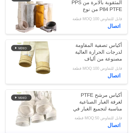
المثقوبة بالابرة من PPS
P84 PTFE من نوع
سياسة
Nomex Polyester
قابل للتفاوض MOQ:100 قطعة
للكبائن الصناعية
الخصوصية
اتصال
أكياس تصفية المقاومة
لدرجات الحرارة العالية
مصنوعة من ألياف
الزجاج بنسبة 100٪ لجمع
قابل للتفاوض MOQ:100 قطعة
الغبار في مصانع
اتصال
الأسفلت
أكياس مرشح PTFE
لغرفة الغبار الصناعية
مناسبة لتجميع الغبار في
درجات الحرارة العالية
قابل للتفاوض MOQ:50 قطعة
في حرق النفايات
اتصال
ومراجل الفحم