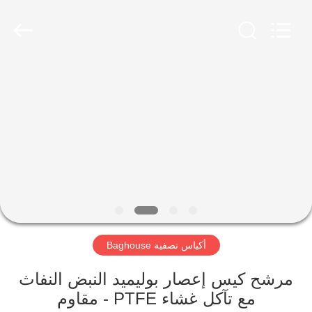
Anhui
Filter
Environmental
Technology
Co.,Ltd..
All
Rights
Reserved.
الصفحة
الرئيسية
منتجات
معلومات
عنا
أكياس تصفية Baghouse
جولة
في
مرشح كيس إعصار بوليميد النبض النفاث
مع تآكل غشاء PTFE - مقاوم
المعمل