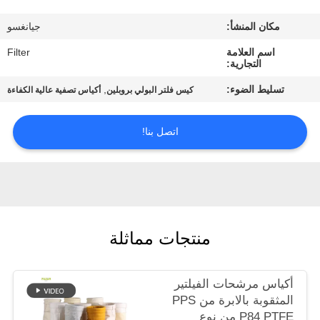
مكان المنشأ:
جيانغسو
مراقبة
اسم العلامة
Filter
الجودة
التجارية:
تسليط الضوء:
,
كيس فلتر البولي بروبلين
أكياس تصفية عالية الكفاءة
اتصل
بنا
اتصل بنا!
أخبار
اطلب
منتجات مماثلة
اقتباس
أكياس مرشحات الفيلتير
خريطة
المثقوبة بالابرة من PPS
الموقع
P84 PTFE من نوع