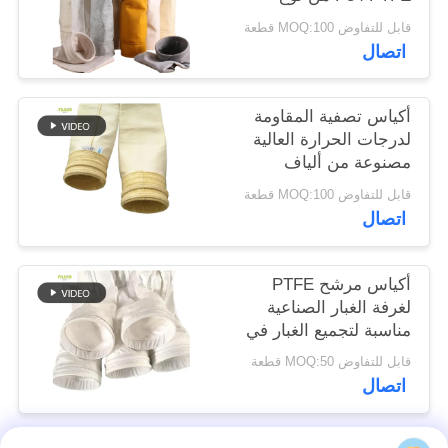
Nomex Polyester
قابل للتفاوض MOQ:100 قطعة
للكبائن الصناعية
سياسة
اتصال
الخصوصية
أكياس تصفية المقاومة
لدرجات الحرارة العالية
مصنوعة من ألياف
الزجاج بنسبة 100٪ لجمع
قابل للتفاوض MOQ:100 قطعة
الغبار في مصانع
اتصال
الأسفلت
أكياس مرشح PTFE
لغرفة الغبار الصناعية
مناسبة لتجميع الغبار في
درجات الحرارة العالية
قابل للتفاوض MOQ:50 قطعة
في حرق النفايات
اتصال
ومراجل الفحم