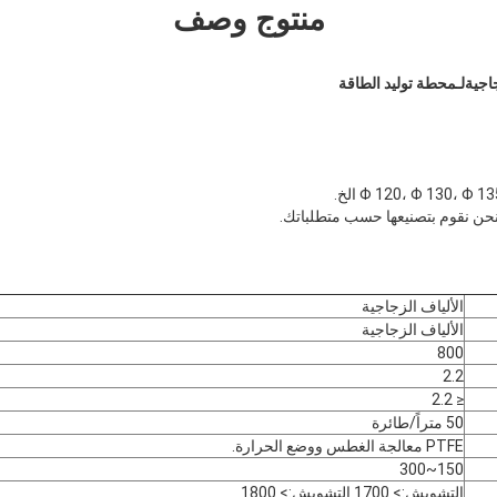
منتوج وصف
لـ
محطة توليد الطاقة
الألياف الزجاجية
الألياف الزجاجية
800
2.2
≤ 2.2
50 متراً/طائرة
PTFE معالجة الغطس ووضع الحرارة.
150~300
التشويش:> 1700 التشويش:> 1800