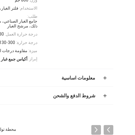
الاستخدام:
فلتر الغبار،
طلب:
جامع الغبار الصناعي،
ذلك، مرشح الغبار
درجة حرارة العمل:
280 د
درجة حرارة:
130-300 درجة
ميزة:
مقاومة درجات الحر
إبراز:
أكياس جمع غبار 
معلومات اساسية
شروط الدفع والشحن
محطة توليد الكهرباء FMS كيس المرشحات من ا