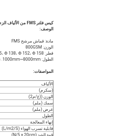
كيس فلتر FMS من الألياف الزجاجية
الوصف:
مادة: قماش مرشح FMS
الوزن: 800GSM
قطر: Φ 120، Φ 130، Φ 135، Φ 138، Φ 152، Φ 158 الخ.
الطول: 1000mm~8000mm. نحن نقوم بتصنيعها حسب متطلباتك.
المواصفات:
الألياف
(سكرم)
الوزن ((غ/م2)
سمك (ملم)
عرض (ملم)
الطول
إنهاء المعالجة
قابلية تسرب الهواء (L/m2/S):
قوة الشد (N/5 × 20cm)