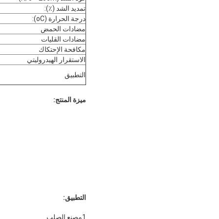
تمديد الشد (٪):
درجة الحرارة (oC):
مضادات الحمض
مضادات القليات
مكافحة الإحتكاك
الاستقرار الهيدروليتي
التطبيق
ميزة المنتج:
التطبيق:
1مصنع الصلب