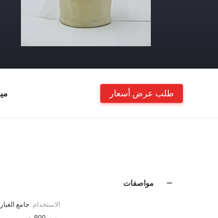
طلب عرض أسعار
مي
مواصفات
الاستخدام:
جامع الغبار
وزن:
800 جم