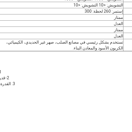
التشويش: <10 التشويش: <10
إستمر: 260 لحظة: 300
ممتاز
العدل
ممتاز
العدل
تستخدم بشكل رئيسي في مصانع الصلب، صهر غير الحديدي، الكيميائي،
الكربون الأسود والمعادن البناء.
1مقاومة لدرجات الحر
2-قدرة جيدة ضد الحمض / ضد القلي.
3. القدرة الممتازة على مكافحة الهشاشة