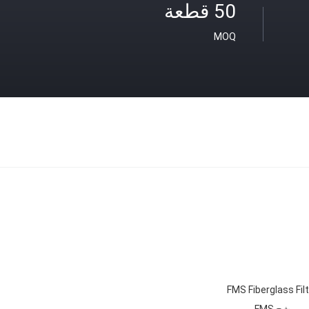
50 قطعة
MOQ
FMS Fiberglass Fil
مرشح FMS