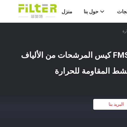
تجات
حول بنا
منزل
محطة توليد الكهرباء FMS كيس المرشحات من الألياف
كشط المقاومة للحرارة
البريد بنا