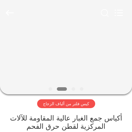
Anhui
Filter
Environmental
Technology
Co.,Ltd..
All
Rights
Reserved.
الصفحة
الرئيسية
منتجات
معلومات
عنا
كيس فلتر من ألياف الزجاج
جولة
في
أكياس جمع الغبار عالية المقاومة للآلات
المركزية لقطن حرق الفحم
المعمل