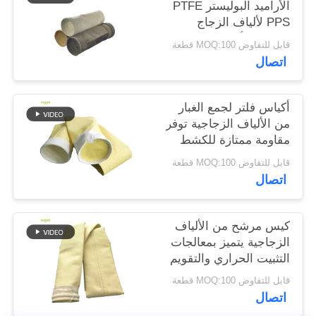
الأراميد البوليستر PTFE
PPS لألياف الزجاج
سياسة
لمصانع الأسمنت
قابل للتفاوض MOQ:100 قطعة
الخصوصية
اتصال
أكياس فلتر لجمع الغبار
من الألياف الزجاجية توفر
مقاومة ممتازة للكشط
في درجات الحرارة
قابل للتفاوض MOQ:100 قطعة
العالية والتعرض
اتصال
للكيماويات
كيس مرشح من الألياف
الزجاجية يتميز بمعالجات
التثبيت الحراري والتقويم
لتحسين المتانة وترشيح
قابل للتفاوض MOQ:100 قطعة
الغبار
اتصال