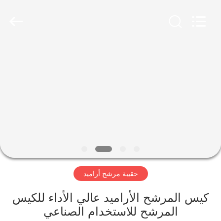
Anhui
Filter
Environmental
Technology
Co.,Ltd..
All
Rights
Reserved.
الصفحة
الرئيسية
منتجات
معلومات
عنا
حقيبة مرشح أراميد
جولة
في
كيس المرشح الأراميد عالي الأداء للكيس
المرشح للاستخدام الصناعي
المعمل