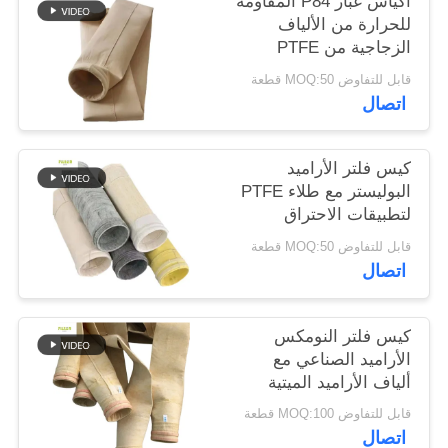
أكياس غبار P84 المقاومة
للحرارة من الألياف
الزجاجية من PTFE
سياسة
Nomex
قابل للتفاوض MOQ:50 قطعة
الخصوصية
اتصال
كيس فلتر الأراميد
البوليستر مع طلاء PTFE
لتطبيقات الاحتراق
الصناعي قوة سحب عالية
قابل للتفاوض MOQ:50 قطعة
ومقاومة كيميائية
اتصال
كيس فلتر النومكس
الأراميد الصناعي مع
ألياف الأراميد الميتية
ومعالجة التجمد لتحسين
قابل للتفاوض MOQ:100 قطعة
أداء جامع الغبار
اتصال