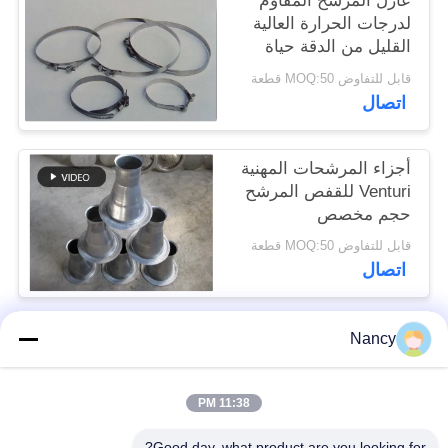
عازل المرشح المقاوم
لدرجات الحرارة العالية
القليل من الدقة حياة
سياسة
خدمة طويلة
قابل للتفاوض MOQ:50 قطعة
الخصوصية
اتصال
أجزاء المرشحات المهنية
Venturi للقفص المرشح
حجم مخصص
قابل للتفاوض MOQ:50 قطعة
اتصال
Nancy
فئات شعبية
جميع
11:38 PM
أكياس تصفية جامع
حقيبة مرشح أراميد
الغبار
Good day, what product are you looking for?