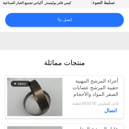
تسليط الضوء:
,
كيس فلتر بوليستر
أكياس تجميع الغبار الصناعية
مراقبة
اتصل بنا!
الجودة
اتصل
بنا
منتجات مماثلة
أخبار
أجزاء المرشح المهنية
اطلب
حقيبة المرشح عصابات
الصفر المواد والأحجام
اقتباس
المختلفة
قابل للتفاوض MOQ:50 قطعة
اتصال
خريطة
الموقع