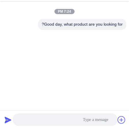
7:24 PM
مراقبة
الجودة
Good day, what product are you looking for?
اتصل
بنا
أخبار
اطلب
اقتباس
كيس مرشح بوليستر مخصص لتجميع الغبار عالي الأداء في
صناعات الأسمنت والتعدين ذات درجة الحرارة العالية
كيس فلتر بوليستر
2025-07-07
خريطة
الموقع