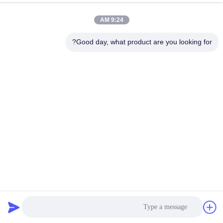
9:24 AM
مراقبة
الجودة
Good day, what product are you looking for?
اتصل
بنا
أخبار
اطلب
اقتباس
كيس تصفية صناعي كيس تصفية تصنيع أكمام جمع الغبار البوليستر
PPS PTFE P84 Nomex كيس تصفية الألياف الزجاجية كيس
تصفية الغبار مع المرشح
أكياس تصفية Baghouse
2025-02-18
خريطة
الموقع