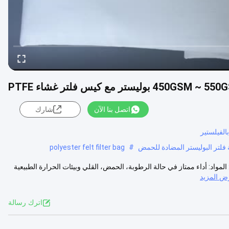
اتصل بنا الآن
شارك
الفيلستير
polyester felt filter bag
#
ض 550GSM بوليستر مع كيس مرشح غشاء Ptffe: الوصف: المواد: أداء ممتاز في حالة الرطوبة، الحمض، القلي وبيئات الحرارة الطبيعية
ض المزيد
اترك رسالة