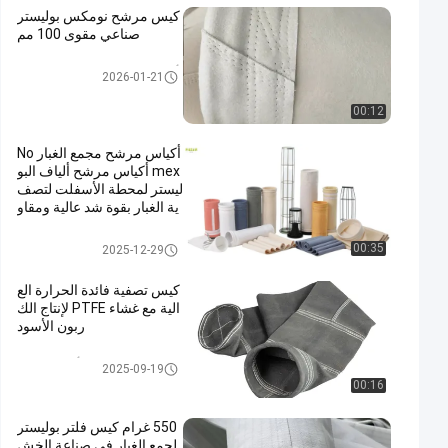
كيس مرشح نومكس بوليستر
صناعي مقوى 100 مم
أكياس المرشحات عالية درجة الح
2026-01-21
رارة
00:12
أكياس مرشح مجمع الغبار No
mex أكياس مرشح ألياف البو
ليستر لمحطة الأسفلت لتصف
ية الغبار بقوة شد عالية ومقاو
مة للحرارة
كيس فلتر بوليستر
00:35
2025-12-29
كيس تصفية فائدة الحرارة الع
الية مع غشاء PTFE لإنتاج الك
ربون الأسود
كيس فلتر من ألياف الزجاج
2025-09-19
00:16
550 غرام كيس فلتر بوليستر
لجمع الغبار في صناعة الخش