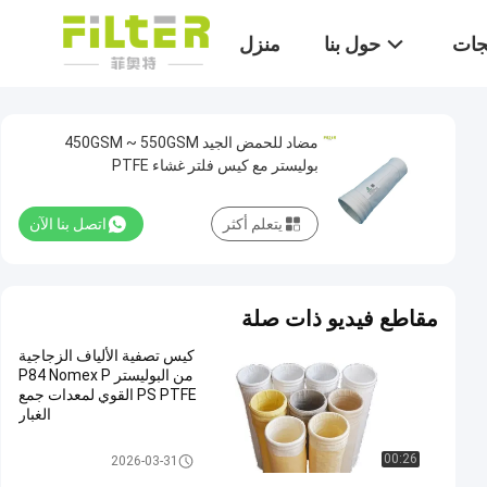
تجات
حول بنا
منزل
مضاد للحمض الجيد 450GSM ~ 550GSM
بوليستر مع كيس فلتر غشاء PTFE
يتعلم أكثر
اتصل بنا الآن
مقاطع فيديو ذات صلة
كيس تصفية الألياف الزجاجية
من البوليستر P84 Nomex P
PS PTFE القوي لمعدات جمع
الغبار
كيس فلتر بوليستر
00:26
2026-03-31