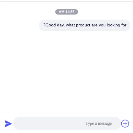
11:55 AM
مراقبة
الجودة
Good day, what product are you looking for?
اتصل
بنا
أخبار
اطلب
اقتباس
تعزيز 100mm 450GSM ~ 550GSM فلتر متوسط كيس فلتر
البوليستر لمصنع الصلب
كيس فلتر بوليستر
2024-06-06
خريطة
الموقع